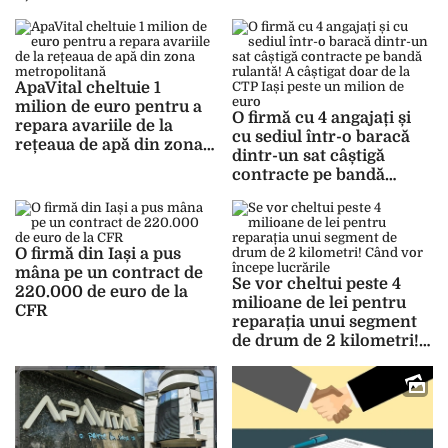
banilor publici.
la ApaVital
Prejudiciul este uriaș
ApaVital cheltuie 1
milion de euro pentru a
O firmă cu 4 angajați și
repara avariile de la
cu sediul într-o baracă
rețeaua de apă din zona
dintr-un sat câștigă
metropolitană
contracte pe bandă
rulantă! A câștigat doar
de la CTP Iași peste un
milion de euro
O firmă din Iași a pus
mâna pe un contract de
Se vor cheltui peste 4
220.000 de euro de la
milioane de lei pentru
CFR
reparația unui segment
de drum de 2 kilometri!
Când vor începe
lucrările