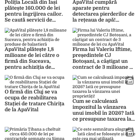
Poliția Locală din Iași
ApaVital cumpără
plătește 160.000 de lei
aparate pentru
pentru îngrijirea cailor.
detectarea pierderilor de
Se caută servicii de
la rețeaua de apă!
pensiune pentru
Compania va plăti 2,4
cabalinele de la Poliția
milioane de lei pentru
Călare
dispozitive
ApaVital plătește 1,8
Firma lui Valeriu Iftime,
milioane de lei către o
președintele CJ
firmă din Suceava,
Botoșani, a câștigat un
pentru achiziția de
contract de 3 milioane de
produse de balastieră
lei cu ApaVital
O firmă din Cluj se va
ocupa de reabilitarea
Cum se calculează
Stației de tratare Chirița
impozitul la vânzarea
de la ApaVital
unui imobil în 2026? Iată
ce presupune taxarea la
vânzarea unei
proprietăți!