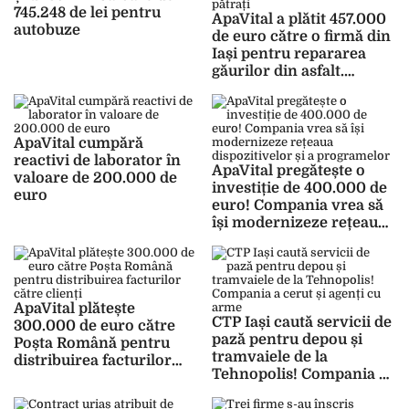
745.248 de lei pentru
ApaVital a plătit 457.000
autobuze
de euro către o firmă din
Iași pentru repararea
găurilor din asfalt.
Contractul prevede o
suprafață de 6.300 de
metri pătrați
ApaVital cumpără
reactivi de laborator în
ApaVital pregătește o
valoare de 200.000 de
investiție de 400.000 de
euro
euro! Compania vrea să
își modernizeze rețeaua
dispozitivelor și a
programelor
ApaVital plătește
CTP Iași caută servicii de
300.000 de euro către
pază pentru depou și
Poșta Română pentru
tramvaiele de la
distribuirea facturilor
Tehnopolis! Compania a
către clienți
cerut și agenți cu arme