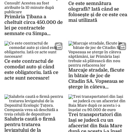
Ce este semnătura
olografă? Iată când se
folosește și de ce este cea
Primăria Țibana a
mai utilizată
cheltuit circa 450.000 de
lei pe contractele
semnate cu Simpa
Consult! Acestea au fost
atribuite la 10 minute
după publicare
Ce este contractul de
comodat auto și când
Marcaje stradale, făcute
este obligatoriu. Iată ce
în bătaie de joc de
acte sunt necesare!
Citadin SA. Vopseaua se
șterge în câteva
săptămâni, iar Primăria
Iași trebuie să plătească
din nou pentru refacerea
lor
Trei transportatori din
Salubris caută o firmă
Iași se judecă cu un
pentru tratarea
afacerist din Baia Mare
levigatului de la
după ce acesta i-a înșelat