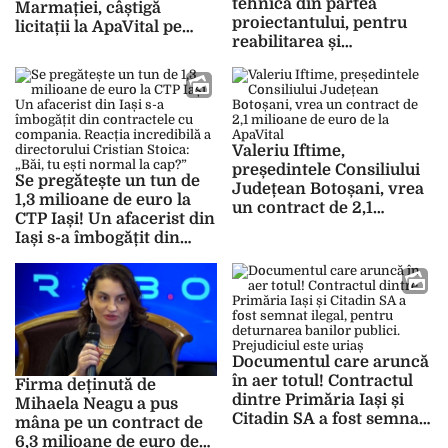
tehnică din partea
Marmației, câștigă
proiectantului, pentru
licitații la ApaVital pe
reabilitarea și
bandă rulantă! Acum, au
modernizarea
mai pus mâna pe un
Filarmonicii „Moldova”
contract de 280.000 de
din Iași, costă 500.000
euro
de lei! O singură firmă a
depus ofertă
Valeriu Iftime,
președintele Consiliului
Se pregătește un tun de
Județean Botoșani, vrea
1,3 milioane de euro la
un contract de 2,1
CTP Iași! Un afacerist din
milioane de euro de la
Iași s-a îmbogățit din
ApaVital
contractele cu compania.
Reacția incredibilă a
directorului Cristian
Stoica: „Băi, tu ești
normal la cap?”
Documentul care aruncă
în aer totul! Contractul
Firma deținută de
dintre Primăria Iași și
Mihaela Neagu a pus
Citadin SA a fost semnat
mâna pe un contract de
ilegal, pentru deturnarea
6,3 milioane de euro de