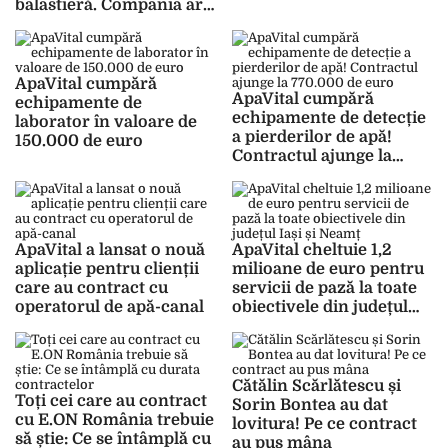
balastieră. Compania are
nevoie de balast, nisip și
piatră
ApaVital cumpără
ApaVital cumpără
echipamente de
echipamente de detecție
laborator în valoare de
a pierderilor de apă!
150.000 de euro
Contractul ajunge la
770.000 de euro
ApaVital a lansat o nouă
ApaVital cheltuie 1,2
aplicație pentru clienții
milioane de euro pentru
care au contract cu
servicii de pază la toate
operatorul de apă-canal
obiectivele din județul
Iași și Neamț
Cătălin Scărlătescu și
Toți cei care au contract
Sorin Bontea au dat
cu E.ON România trebuie
lovitura! Pe ce contract
să știe: Ce se întâmplă cu
au pus mâna