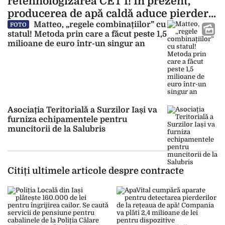
retehnologizarea CET I! În prezent,
producerea de apă caldă aduce pierderi
financiare
Matteo, „regele combinațiilor” cu
FOTO
statul! Metoda prin care a făcut peste 1,5
milioane de euro într-un singur an
Asociația Teritorială a Surzilor Iași va
furniza echipamentele pentru
muncitorii de la Salubris
Citiți ultimele articole despre contracte