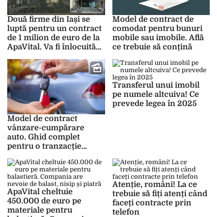
Două firme din Iași se
Model de contract de
luptă pentru un contract
comodat pentru bunuri
de 1 milion de euro de la
mobile sau imobile. Află
ApaVital. Va fi înlocuită
ce trebuie să conțină
rețeaua de apă pe 22 de
străzi
Transferul unui imobil
pe numele altcuiva! Ce
prevede legea în 2025
Model de contract
vânzare-cumpărare
auto. Ghid complet
pentru o tranzacție
sigură și legală
Atenție, români! La ce
ApaVital cheltuie
trebuie să fiți atenți când
450.000 de euro pe
faceți contracte prin
materiale pentru
telefon