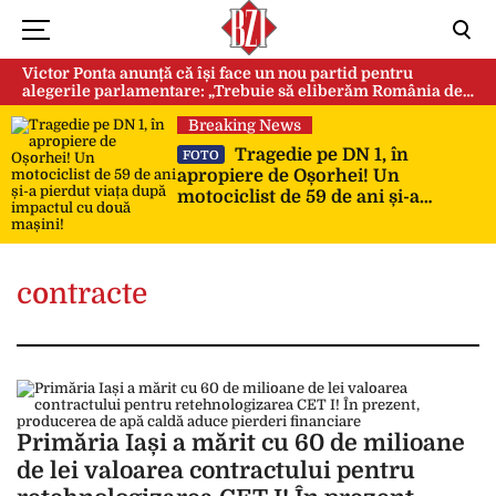
Victor Ponta anunță că își face un nou partid pentru
alegerile parlamentare: „Trebuie să eliberăm România de
această sectă globalistă”
Breaking News
Tragedie pe DN 1, în
FOTO
apropiere de Oșorhei! Un
motociclist de 59 de ani și-a
pierdut viața după impactul cu
două mașini!
contracte
Primăria Iași a mărit cu 60 de milioane
de lei valoarea contractului pentru