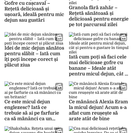
Gofre cu cașcaval –
Granola fără zahăr –
Rețetă delicioasă și
Rețetă sănătoasă și
ușoară, ideală pentru mic
delicioasă pentru energie
dejun sau gustări
pe tot parcursul zilei
Idei de mic dejun sănătos
pentru slăbit – Iată cum
Iată cum poți să faci cele
îți poți începe corect și
mai delicioase gofre cu
plăcut ziua
banane – Ideale atât
pentru micul dejun, cât și
pentru o gustare în
timpul zilei
Ce este micul dejun
Ce mănâncă Alexia Eram
englezesc? Iată ce
la micul dejun! Acum s-a
trebuie să ai pe farfurie
aflat cum reușește să
ca să mănânci ca un
arate atât de bine
britanic!