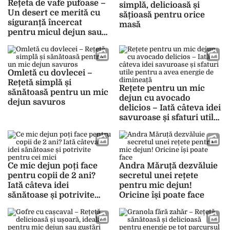
Rețeta de vafe pufoase –
simplă, delicioasă și
Un desert ce merită cu
sățioasă pentru orice
siguranță încercat
masă
pentru micul dejun sau
ca și gustare
Omletă cu dovlecei –
Rețetă simplă și
Rețete pentru un mic
sănătoasă pentru un mic
dejun cu avocado
dejun savuros
delicios – Iată câteva idei
savuroase și sfaturi utile
pentru a avea energie de
dimineață
Ce mic dejun poți face
Andra Măruță dezvăluie
pentru copii de 2 ani?
secretul unei rețete
Iată câteva idei
pentru mic dejun!
sănătoase și potrivite
Oricine își poate face
pentru cei mici