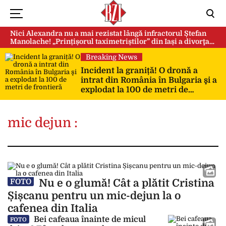
Nici Alexandra nu a mai rezistat lângă infractorul Ștefan
Manolache! „Prințișorul taximetriștilor” din Iași a divorţat
după doi ani de căsnicie
Breaking News
Incident la graniță! O dronă a
intrat din România în Bulgaria şi a
explodat la 100 de metri de
frontieră
mic dejun :
Nu e o glumă! Cât a plătit Cristina
FOTO
Șișcanu pentru un mic-dejun la o
cafenea din Italia
Bei cafeaua înainte de micul
FOTO