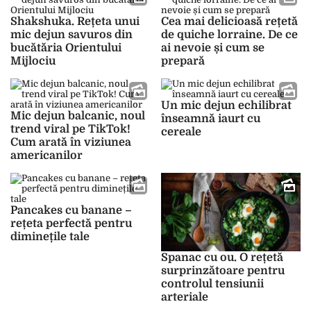
Shakshuka. Rețeta unui
Cea mai delicioasă rețetă
mic dejun savuros din
de quiche lorraine. De ce
bucătăria Orientului
ai nevoie și cum se
Mijlociu
prepară
Un mic dejun echilibrat
Mic dejun balcanic, noul
înseamnă iaurt cu
trend viral pe TikTok!
cereale
Cum arată în viziunea
americanilor
Pancakes cu banane –
rețeta perfectă pentru
diminețile tale
Spanac cu ou. O rețetă
surprinzătoare pentru
controlul tensiunii
arteriale