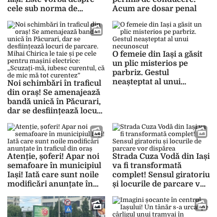
cele sub norma de
Acum are dosar penal
poluare Euro 6
O femeie din Iași a găsit
un plic misterios pe
parbriz. Gestul
neașteptat al unui
Noi schimbări în traficul
necunoscut
din oraș! Se amenajează
bandă unică în Păcurari,
dar se desființează locuri
de parcare. Mihai Chirica
le taie și pe cele pentru
mașini electrice:
„Scuzați-mă, iubesc
Atenție, șoferi! Apar noi
Strada Cuza Vodă din Iași
curentul, că de mic mă
semafoare în municipiul
va fi transformată
tot curentez”
Iași! Iată care sunt noile
complet! Sensul giratoriu
modificări anunțate în
și locurile de parcare vor
traficul din oraș
dispărea