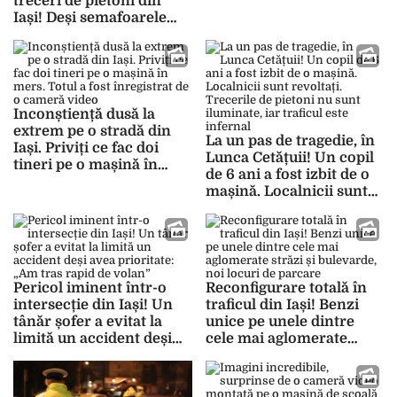
treceri de pietoni din
Iași! Deși semafoarele
sunt montate, acestea nu
funcționează
Inconștiență dusă la
extrem pe o stradă din
La un pas de tragedie, în
Iași. Priviți ce fac doi
Lunca Cetățuii! Un copil
tineri pe o mașină în
de 6 ani a fost izbit de o
mers. Totul a fost
mașină. Localnicii sunt
înregistrat de o cameră
revoltați. Trecerile de
video
pietoni nu sunt
iluminate, iar traficul
este infernal
Pericol iminent într-o
Reconfigurare totală în
intersecție din Iași! Un
traficul din Iași! Benzi
tânăr șofer a evitat la
unice pe unele dintre
limită un accident deși
cele mai aglomerate
avea prioritate: „Am tras
străzi și bulevarde, noi
rapid de volan”
locuri de parcare