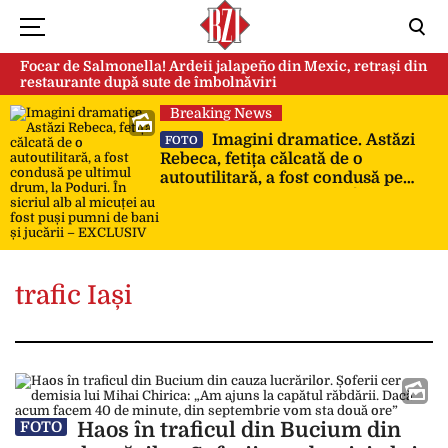
Focar de Salmonella! Ardeii jalapeño din Mexic, retrași din
restaurante după sute de îmbolnăviri
Breaking News
Imagini dramatice. Astăzi
FOTO
Rebeca, fetița călcată de o
autoutilitară, a fost condusă pe
ultimul drum, la Poduri. În sicriul
alb al micuței au fost puși pumni
de bani și jucării – EXCLUSIV
trafic Iași
Haos în traficul din Bucium din
FOTO