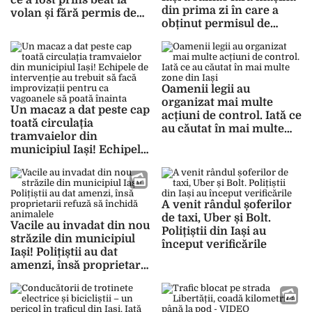
ce a fost prins beat la
din prima zi în care a
volan și fără permis de
obținut permisul de
conducere
conducere! Scandal
major după o parcare
neregulamentară
Oamenii legii au
organizat mai multe
Un macaz a dat peste cap
acțiuni de control. Iată ce
toată circulația
au căutat în mai multe
tramvaielor din
zone din Iași
municipiul Iași! Echipele
de intervenție au trebuit
să facă improvizații
pentru ca vagoanele să
poată înainta
A venit rândul șoferilor
de taxi, Uber și Bolt.
Vacile au invadat din nou
Polițiștii din Iași au
străzile din municipiul
început verificările
Iași! Polițiștii au dat
amenzi, însă proprietarii
refuză să închidă
animalele