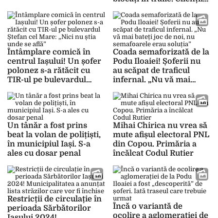
se sperie când văd cât
crește prețul pe
taximetru: „Am pățit de
multe ori asta”
Întâmplare comică în
Coada semaforizată de la
centrul Iașului! Un șofer
Podu Iloaiei! Șoferii nu
polonez s-a rătăcit cu
au scăpat de traficul
TIR-ul pe bulevardul
infernal. „Nu vă mai
Ștefan cel Mare: „Nici nu
bateți joc de noi, nu
știa unde se află”
semafoarele erau
soluția”
Un tânăr a fost prins
Mihai Chirica nu vrea să
beat la volan de polițiști,
mute afișul electoral PNL
în municipiul Iași. S-a
din Copou. Primăria a
ales cu dosar penal
încălcat Codul Rutier
Restricții de circulație în
Încă o variantă de
perioada Sărbătorilor
ocolire a aglomerației de
Iașului 2024!