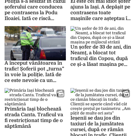
Poliția s-a sesizat în cazul
El este cel mai idiot șofer
șoferului care conducea
ajuns la Iași. A depășit pe
pe contrasens la Podu
contrasens toate
Iloaiei. Iată ce riscă
mașinile care așteptau în
conducătorul auto
coadă la Podu Iloaiei,
pentru manevra
apoi s-a lăudat cu
sinucigașă
filmarea pe TikTok
Un șofer de 33 de ani, din
Neamț, a blocat tot
traficul din Copou, după
A început vânătoarea în
ce și-a lăsat mașina pe
trafic! Șoferii pot „turna”
mijlocul străzii
în voie la poliție. Iată de
ce este nevoie ca un
șofer pârât să rămână
fără permisul de
conducere
Primăria Iași blochează
strada Canta. Traficul va
Ieșenii se dau jos din
fi restricționat timp de o
taxiuri de la jumătatea
săptămână
cursei, după ce rămân
blocați în trafic. Clienții