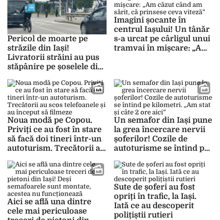
Imagini șocante în
centrul Iașului! Un tânăr
s-a urcat pe cârligul unui
Pericol de moarte pe
tramvai în mișcare: „Am
străzile din Iași!
căzut când am sărit, că
Livratorii străini au pus
prinsese ceva viteză”
stăpânire pe șoselele din
municipiu, șoferii sunt
exasperați: „Dacă nu
eram atent, îl omoram”
Noua modă pe Copou.
Un semafor din Iași pune
Priviți ce au fost în stare
la grea încercare nervii
să facă doi tineri într-un
șoferilor! Cozile de
autoturism. Trecătorii au
autoturisme se întind pe
scos telefoanele și au
kilometri. „Am stat și
început să filmeze
câte 2 ore aici”
Sute de șoferi au fost
opriți în trafic, la Iași.
Aici se află una dintre
Iată ce au descoperit
cele mai periculoase
polițiștii rutieri