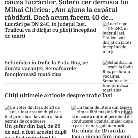
cauza lucrărilor. Șoferii cer demisia lui
Mihai Chirica: „Am ajuns la capătul
răbdării. Dacă acum facem 40 de
minute, din septembrie vom sta două
Lucrări pe DN 24C, în județul Iași.
Traficul va fi dirijat cu piloți începând
ore”
de marți
Schimbări în trafic la Podu Roș, pe
durata vacanței. Semafoarele
funcționează toată ziua
Citiți ultimele articole despre trafic Iași
Un șofer din Iași, de 23
Un tânăr de 19 ani din
de ani, a fost arestat după
Iași a rămas fără mașină