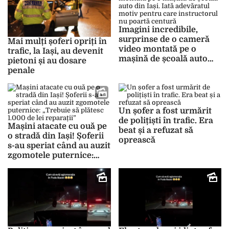
Imagini incredibile,
surprinse de o cameră
Mai mulți șoferi opriți în
video montată pe o
trafic, la Iași, au devenit
mașină de școală auto
pietoni și au dosare
din Iași. Iată adevăratul
penale
motiv pentru care
instructorul nu poartă
centură
Un șofer a fost urmărit
de polițiști în trafic. Era
Mașini atacate cu ouă pe
beat și a refuzat să
o stradă din Iași! Șoferii
oprească
s-au speriat când au auzit
zgomotele puternice:
„Trebuie să plătesc 1.000
de lei reparații”