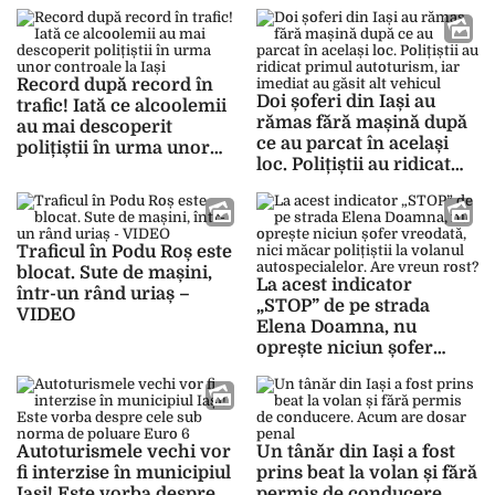
posta adesea clipuri când
aerului a avut de suferit”
făcea drifturi cu BMW-ul
Record după record în
Doi șoferi din Iași au
trafic! Iată ce alcoolemii
rămas fără mașină după
au mai descoperit
ce au parcat în același
polițiștii în urma unor
loc. Polițiștii au ridicat
controale la Iași
primul autoturism, iar
imediat au găsit alt
vehicul
Traficul în Podu Roș este
blocat. Sute de mașini,
La acest indicator
într-un rând uriaș –
„STOP” de pe strada
VIDEO
Elena Doamna, nu
oprește niciun șofer
vreodată, nici măcar
polițiștii la volanul
autospecialelor. Are
vreun rost?
Autoturismele vechi vor
Un tânăr din Iași a fost
fi interzise în municipiul
prins beat la volan și fără
Iași! Este vorba despre
permis de conducere.