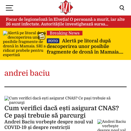
Focar de legioneloză în Elveția! O persoană a murit, iar alte
26 sunt infectate. Autoritățile investighează sursa
contaminării
Breaking News
Alertă pe litoral după
FOTO
descoperirea unor posibile
fragmente de dronă în Mamaia.
SRI a ridicat probele pentru
expertiză
andrei baciu
Cum verifici dacă ești asigurat CNAS?
Ce pași trebuie să parcurgi
Andrei Baciu vorbeşte despre noul val
COVID-19 și despre restricții