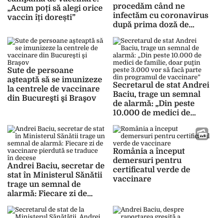
procedăm când ne
„Acum poți să alegi orice
infectăm cu coronavirus
vaccin îți dorești”
după prima doză de
vaccin. Secretarul de stat
Andrei Baciu a oferit
informaţii
Sute de persoane
aşteaptă să se imunizeze
Secretarul de stat Andrei
la centrele de vaccinare
Baciu, trage un semnal
din Bucureşti şi Braşov
de alarmă: „Din peste
10.000 de medici de
familie, doar puţin peste
3.000 vor să facă parte
din programul de
vaccinare”
România a început
demersuri pentru
Andrei Baciu, secretar de
certificatul verde de
stat în Ministerul Sănătii
vaccinare
trage un semnal de
alarmă: Fiecare zi de
vaccinare pierdută se
traduce în decese