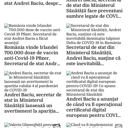
Andrei Baciu, secretarul
stat Andrei Baciu, despre
de stat din Ministerul
demersurile MS
Sănătății face preveziuni
sumbre legate de COVID-
19: Prognoza de 1.500 de
cazuri pentru mijlocul
lunii septembrie se
menţine în acest
moment
România vinde Irlandei
Secretarul de stat din
700.000 doze de vaccin
Ministerul Sănătății,
anti-Covid-19 Pfizer.
Andrei Baciu, susţine că
Secretarul de stat Andrei
este inevitabilă
Baciu a făcut anunţul
dominația tulpinei Delta
de COVID-19 în România
Andrei Baciu, secretar de
Andrei Baciu a anunţat
stat în Ministerul
de când va fi operaţional
Sănătății lansează un
certificatul digital
avertisment la apariția
european pentru COVID-
valului 4 al pandemiei de
19! Ce spune secretarul
COVID-19
de stat din Ministerul