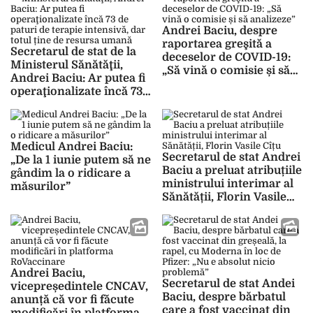
Andrei Baciu, despre
raportarea greşită a
Secretarul de stat de la
deceselor de COVID-19:
Ministerul Sănătăţii,
„Să vină o comisie și să
Andrei Baciu: Ar putea fi
analizeze”
operaţionalizate încă 73
de paturi de terapie
intensivă, dar totul ține
de resursa umană
Medicul Andrei Baciu:
Secretarul de stat Andrei
„De la 1 iunie putem să ne
Baciu a preluat atribuțiile
gândim la o ridicare a
ministrului interimar al
măsurilor”
Sănătății, Florin Vasile
Cîțu
Andrei Baciu,
Secretarul de stat Andei
vicepreședintele CNCAV,
Baciu, despre bărbatul
anunță că vor fi făcute
care a fost vaccinat din