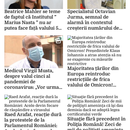
Beatrice Mahler se teme
Specialistul Octavian
de faptul că Institutul ”
Jurma, semnal de
Marius Nasta ” nu ar
alarmă în contextul
putea face față valului 5
creșterii numărului de
al pandemiei de COVID-
infectări cu COVID-19!
19
Vom depăși 25.000 de
infectări zilnice și vom
atinge limita maximă de
testare
Majoritatea țărilor din
Medicul Virgil Musta,
Europa reintroduc
despre valul cinci al
restricțiile de frica
pandemiei de
valului de Omicron!
coronavirus: „Vor urma
Președintele Klaus
din nou momente dificile
Iohannis a atras atenția
foarte curând”
să nu se exagereze cu
măsurile restrictive
Raed Arafat, reacție dură
Situaţie fără precedent în
la protestele de la
Poliţia Română! Zeci de
Parlamentul României:
mii de poliţişti ameninţa