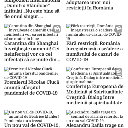
Simpozion Internațional
adoptarea unor noi
„Dumitru Stăniloae”
restricţii în România
intitulat „Nu este bine să
fie omul singur.
Pandemie – Izolare –
Isihie”, la Iași
Carantina din Shanghai
Fără restricții, România
învrăjbeşte oamenii! Cei
înregistrează o scădere a
neinfectați vor ca cei
numărului de cazuri de
infectați să se mute din
COVID-19
bloc
Premierul Nicolae Ciucă
Conferința Europeană de
anunță sfârșitul
Medicină și Spiritualitate
pandemiei de COVID-19
Creștină: Dialog între
medicină și spiritualitate
Un nou val de COVID-19,
Alexandru Rafila trage un