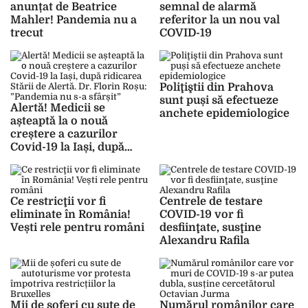
anunțat de Beatrice
semnal de alarmă
Mahler! Pandemia nu a
referitor la un nou val
trecut
COVID-19
Poliţiştii din Prahova
sunt puși să efectueze
Alertă! Medicii se
anchete epidemiologice
așteaptă la o nouă
creștere a cazurilor
Covid-19 la Iași, după
ridicarea Stării de Alertă.
Dr. Florin Roșu:
”Pandemia nu s-a sfârșit”
Ce restricţii vor fi
Centrele de testare
eliminate în România!
COVID-19 vor fi
Vești rele pentru români
desfiinţate, susţine
Alexandru Rafila
Mii de șoferi cu sute de
Numărul românilor care