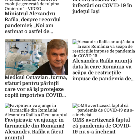
infectări cu COVID-19 în
judeţul Iași
Ministrul Alexandru
Rafila, despre recordul
pandemiei: „Noi am
estimat o astfel de
evoluţie generată de
tulpina Omicron” –
VIDEO
Alexandru Rafila anunță
data la care România va
scăpa de restricțiile
Medicul Octavian Jurma,
impuse de pandemia de
sfaturi pentru părinții
COVID-19
care vor să îşi protejeze
copiii împotriva COVID-
19
Favipiravir va ajunge în
OMS avertizează faptul
farmaciile din România!
că pandemia de COVID-
Alexandru Rafila a făcut
19 nu s-a încheiat
anunțul