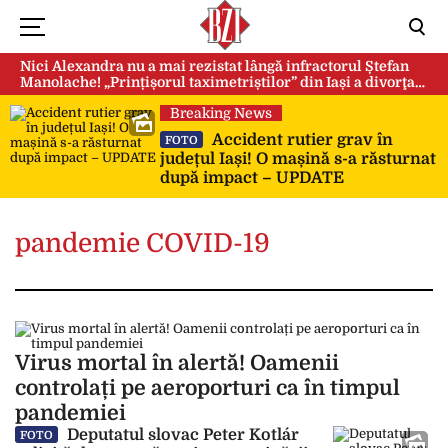
Nici Alexandra nu a mai rezistat lângă infractorul Ștefan
Manolache! „Prințișorul taximetriștilor” din Iași a divorţat
după doi ani de căsnicie
Breaking News
Accident rutier grav în
FOTO
județul Iași! O mașină s-a răsturnat
după impact – UPDATE
pandemie COVID-19
Virus mortal în alertă! Oamenii
controlați pe aeroporturi ca în timpul
pandemiei
Deputatul slovac Peter Kotlár
FOTO