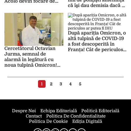
Acolo devin focare de
că îşi dau demisia dacă se
răspândire a virusului
adoptă legea
certificatului verde
După apariția Omicron, o
altă tulpină de COVID-19
a fost descoperită în
Cercetătorul Octavian
Franța! Cât de periculos
Jurma, semnal de
ar putea fi IHU
alarmă în legătură cu
noua tulpină Omicron!
Viteza de creștere a
valului este stupefiantă
1
2
3
4
5
Despre Noi
Echipa Editorială
Politică Editorială
Contact
Politica De Confidentialitate
Politica De Cookie
Ediția Digitală