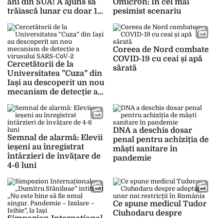
ani din SUA! A ajuns să
Omicron: În cel mai
trăiască lunar cu doar 16
pesimist scenariu
lire sterline
Coreea de Nord combate
COVID-19 cu ceai și apă
Cercetătorii de la
sărată
Universitatea ”Cuza” din
Iași au descoperit un nou
mecanism de detecție a
virusului SARS-CoV-2
DNA a deschis dosar
Semnal de alarmă: Elevii
penal pentru achiziția de
ieșeni au înregistrat
măști sanitare în
întârzieri de învățare de
pandemie
4-6 luni
Ce spune medicul Tudor
Ciuhodaru despre