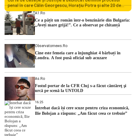
penal în care Călin Georgescu, Horațiu Potra și alte 20 de
persoane sunt acuzați de acțiuni îndreptate împotriva
A1.ro
ordinii constituționale. În ședința din camera preliminară,
Ce a pățit un român într-o benzinărie din Bulgaria:
judecătorii de la instanța supremă au […]
„Aveți mare grijă!”. Ce a observat pe chitanță
Observatornews.ro
Cine este femeia care a înjunghiat 4 bărbați în
Londra. A fost pusă oficial sub acuzare
As.ro
Fostul portar de la CFR Cluj s-a făcut cântăreţ şi
urcă pe scenă la UNTOLD
16:25
Întrebat dacă își cere scuze pentru criza economică,
Ilie Bolojan a răspuns: „Am făcut ceea ce trebuie”