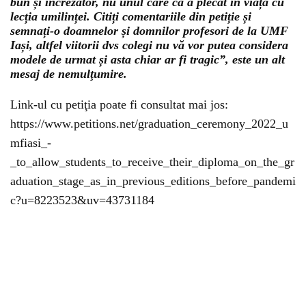
bun și încrezător, nu unul care ca a plecat în viață cu
lecția umilinței. Citiți comentariile din petiție și
semnați-o doamnelor și domnilor profesori de la UMF
Iași, altfel viitorii dvs colegi nu vă vor putea considera
modele de urmat și asta chiar ar fi tragic”, este un alt
mesaj de nemulţumire.
Link-ul cu petiţia poate fi consultat mai jos:
https://www.petitions.net/graduation_ceremony_2022_u
mfiasi_-
_to_allow_students_to_receive_their_diploma_on_the_gr
aduation_stage_as_in_previous_editions_before_pandemi
c?u=8223523&uv=43731184