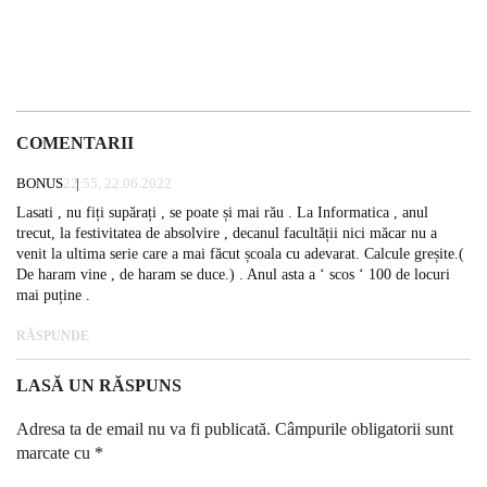
COMENTARII
BONUS
22:55, 22.06.2022
Lasati , nu fiți supărați , se poate și mai rău . La Informatica , anul
trecut, la festivitatea de absolvire , decanul facultății nici măcar nu a
venit la ultima serie care a mai făcut școala cu adevarat. Calcule greșite.(
De haram vine , de haram se duce.) . Anul asta a ‘ scos ‘ 100 de locuri
mai puține .
RĂSPUNDE
LASĂ UN RĂSPUNS
Adresa ta de email nu va fi publicată.
Câmpurile obligatorii sunt
marcate cu
*