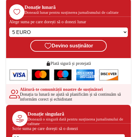
Donație lunară
Donează lunar pentru susținerea jurnalismului de calitate
Alege suma pe care dorești să o donezi lunar
Devino susținător
Plată sigură și protejată
Alătură-te comunității noastre de susținători
Donația ta lunară ne ajută să planificăm și să continuăm să
informăm corect și echidistant
Donație singulară
Donează o singură dată pentru susținerea jurnalismului de
calitate
Scrie suma pe care dorești să o donezi