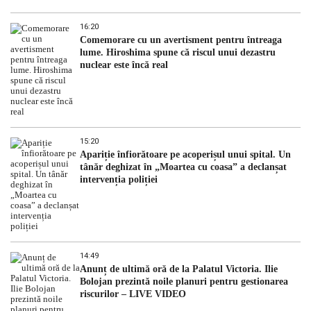
16:20
Comemorare cu un avertisment pentru întreaga
lume. Hiroshima spune că riscul unui dezastru
nuclear este încă real
15:20
Apariție înfiorătoare pe acoperișul unui spital. Un
tânăr deghizat în „Moartea cu coasa” a declanșat
intervenția poliției
14:49
Anunț de ultimă oră de la Palatul Victoria. Ilie
Bolojan prezintă noile planuri pentru gestionarea
riscurilor – LIVE VIDEO