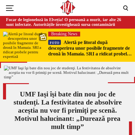
Focar de legioneloză în Elveția! O persoană a murit, iar alte 26
sunt infectate. Autoritățile investighează sursa contaminării
Breaking News
Alertă pe litoral după
FOTO
descoperirea unor posibile fragmente de
dronă în Mamaia. SRI a ridicat probele
pentru expertiză
UMF Iaşi îşi bate din nou joc de
studenţi. La festivitatea de absolvire
aceştia nu vor fi primiţi pe scenă.
Motivul halucinant: „Durează prea
mult timp”