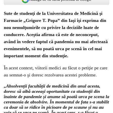
Sute de studenţi de la Universitatea de Medicină şi
Farmacie „Grigore T. Popa” din Iaşi îşi exprima din
nou nemulţumirile cu privire la deciziile luate de
conducere. Aceştia afirma că este de neconceput,
având în vedere faptul că pandemia nu mai afectează
evenimentele, să nu poată urca pe scenă în cel mai
important moment din studenţie.
În acest context, viitorii medici au făcut o petiţie pe care
au semnat-o şi doresc rezolvarea acestei probleme.
„Absolvenții facultății de medicină din anul acesta,
doresc să aibă aceeași oportunitate ca studenții din
înainte de pandemie și anume să poată urca pe scena la
ceremonia de absolvire. În momentul de fata s-a stabilit
ca doar să se ridice în picioare de pe scaune și nu au
voie să se urce pe scenă. În acest sens, s-a făcut o