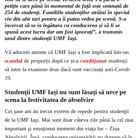
petiție care până în momentul de faţă este semnată de
254 de studenți. Familiile studenților străini în special
vin din alte tari pentru a îi putea vedea pe scenă. S-a
încercat să se ia legătura cu conducerea și să li se
spună acest lucru dar am fost ignorați”, a transmis
unul dintre studenţii UMF Iaşi.
Vă aducem aminte că UMF Iași a fost implicată într-un
scandal
de proporții după ce și-a
condiționat
studenții
să intre la examene doar dacă sunt vaccinați anti-Covid-
19.
Studenţii UMF Iaşi nu sunt lăsaţi să urce pe
scena la festivitatea de absolvire
Cei şase ani au trecut extrem de repede pentru studenţii
de la UMF Iaşi. Mai sunt doar câteva zile până la cel mai
important şi emoţionat moment din viaţa lor – Ziua
Absolvirii. Însă, conducerea universităţii nu doreşte să le