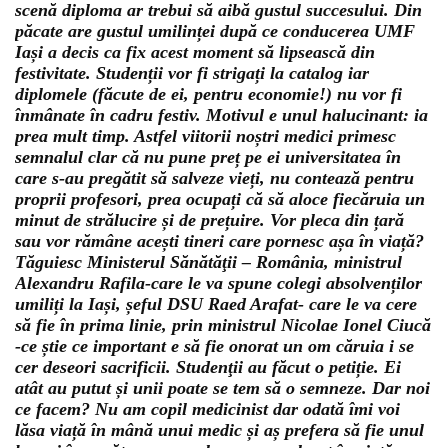
scenă diploma ar trebui să aibă gustul succesului. Din
păcate are gustul umilinței după ce conducerea UMF
Iași a decis ca fix acest moment să lipsească din
festivitate. Studenții vor fi strigați la catalog iar
diplomele (făcute de ei, pentru economie!) nu vor fi
înmânate în cadru festiv. Motivul e unul halucinant: ia
prea mult timp. Astfel viitorii noștri medici primesc
semnalul clar că nu pune preț pe ei universitatea în
care s-au pregătit să salveze vieți, nu contează pentru
proprii profesori, prea ocupați că să aloce fiecăruia un
minut de strălucire și de prețuire. Vor pleca din țară
sau vor rămâne acești tineri care pornesc așa în viață?
Tăguiesc Ministerul Sănătăţii – România, ministrul
Alexandru Rafila-care le va spune colegi absolvenților
umiliți la Iași, șeful DSU Raed Arafat- care le va cere
să fie în prima linie, prin ministrul Nicolae Ionel Ciucă
-ce știe ce important e să fie onorat un om căruia i se
cer deseori sacrificii. Studenţii au făcut o petiție. Ei
atât au putut și unii poate se tem să o semneze. Dar noi
ce facem? Nu am copil medicinist dar odată îmi voi
lăsa viață în mână unui medic și aș prefera să fie unul