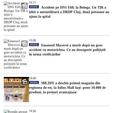
15:11
FOTO
Accident pe DN1 E60, la Bologa. Un TIR a
izbit o autoutilitară a DRDP Cluj, două persoane au
ajuns la spital
15:05
FOTO
Emanuel Macovei a murit după un grav
accident cu motocicleta. Ce au descoperit polițiștii
în urma verificărilor
15:00
FOTO
MR.DIY a deschis primul magazin din
regiunea de est, la Iulius Mall Iași: peste 10.000 de
produse, la prețuri avantajoase
14:26