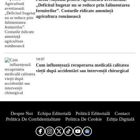
„Deficitul bugetar nu se reduce prin falimentarea
fermierilor”. Costurile ridicate amenință
agricultura românească
14:07
Cum influențează recuperarea medicală calitatea
vieții după accidentări sau intervenții chirurgical
Despre Noi
Echipa Editorială
Politică Editorială
Contact
Politica De Confidentialitate
Politica De Cookie
Ediția Digitală