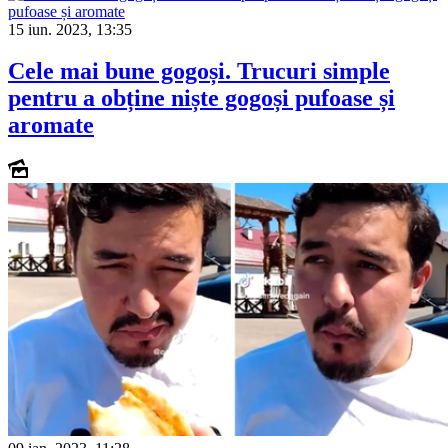
15 iun. 2023, 13:35
Cele mai bune gogoși. Trucuri simple
pentru a obține niște gogoși pufoase și
aromate