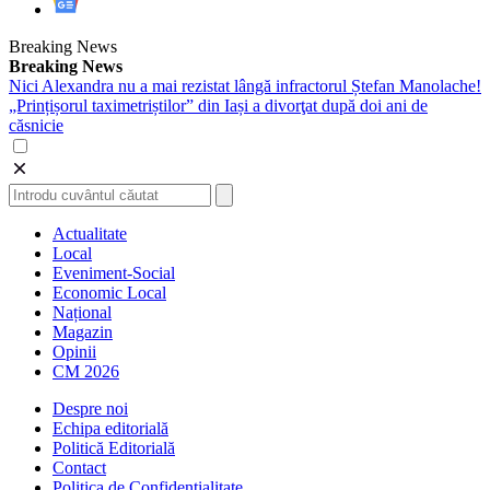
Breaking News
Breaking News
Nici Alexandra nu a mai rezistat lângă infractorul Ștefan Manolache!
„Prințișorul taximetriștilor” din Iași a divorţat după doi ani de
căsnicie
Actualitate
Local
Eveniment-Social
Economic Local
Național
Magazin
Opinii
CM 2026
Despre noi
Echipa editorială
Politică Editorială
Contact
Politica de Confidentialitate