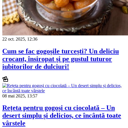
22 oct. 2025, 12:36
Cum se fac gogoșile turcești? Un deliciu
crocant, însiropat și pe gustul tuturor
iubitorilor de dulciuri!
08 mai 2025, 13:57
Rețeta pentru gogoși cu ciocolată – Un
desert simplu și delicios, ce încântă toate
vârstele