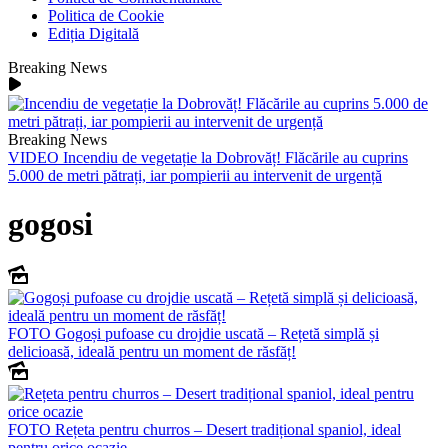
Politica de Cookie
Ediția Digitală
Breaking News
Breaking News
VIDEO
Incendiu de vegetație la Dobrovăț! Flăcările au cuprins
5.000 de metri pătrați, iar pompierii au intervenit de urgență
gogosi
FOTO
Gogoși pufoase cu drojdie uscată – Rețetă simplă și
delicioasă, ideală pentru un moment de răsfăț!
FOTO
Rețeta pentru churros – Desert tradițional spaniol, ideal
pentru orice ocazie