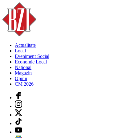
Actualitate
Local
Eveniment-Social
Economic Local
Național
Magazin
Opinii
CM 2026