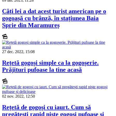
09 ian. 2023, 11:28
Câți lei a dat acest turist american pe o
gogoașă cu brânză, în stațiunea Baia
Sprie din Maramureș
27 dec. 2022, 15:08
Rețetă gogoși simple ca la gogoșerie.
Prăjituri pufoase la tine acasă
02 nov. 2022, 12:50
Rețetă de gogoși cu iaurt. Cum să
pregătești rapid niște gogoși pufoase și