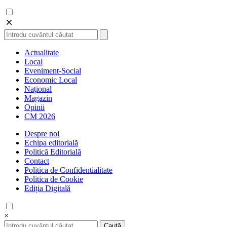
Actualitate
Local
Eveniment-Social
Economic Local
Național
Magazin
Opinii
CM 2026
Despre noi
Echipa editorială
Politică Editorială
Contact
Politica de Confidentialitate
Politica de Cookie
Ediția Digitală
×
Caută