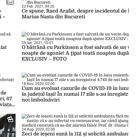
22 Feb. 2021, 09:20
o
Ce spune, Raed Arafat, despre incidentul de la S
i –
Marius Nasta din Bucureti
29 Ian. 2021, 10:01
iat
O bătrână cu Parkinson a fost salvată de un vec
noapte de agonie! A ţipat toată noaptea după aj
EXCLUSIV – FOTO
18 Nov. 2020, 02:00
Cum au evoluat cazurile de COVID-19 în luna n
 de
în județul Iași! În numai 17 zile s-au înregistrat 
ri, 67
noi îmbolnăviri
viața
24 Aug. 2020, 02:00
Zeci de ieșeni sună la 112 și solicită ambulanța f