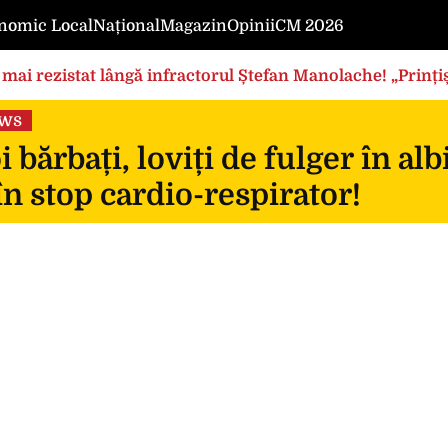
nomic Local
Național
Magazin
Opinii
CM 2026
mai rezistat lângă infractorul Ștefan Manolache! „Prințișo
ews
 bărbați, loviți de fulger în al
în stop cardio-respirator!