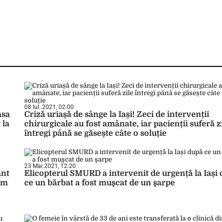
08 Iul. 2021, 02:00
asa
Criză uriașă de sânge la Iași! Zeci de intervenții
 la
chirurgicale au fost amânate, iar pacienții suferă z
întregi până se găsește câte o soluție
23 Mai 2021, 12:20
ant
Elicopterul SMURD a intervenit de urgență la Iași
im
ce un bărbat a fost muşcat de un şarpe