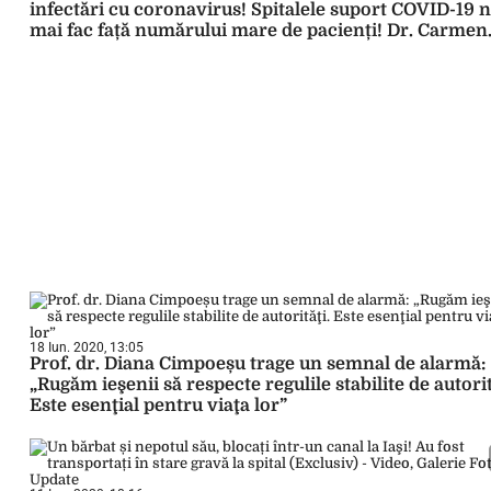
infectări cu coronavirus! Spitalele suport COVID-19 
mai fac față numărului mare de pacienți! Dr. Carmen
Manciuc, despre începerea anului școlar: „Va fi o
perioadă dificilă!”
18 Iun. 2020, 13:05
Prof. dr. Diana Cimpoeșu trage un semnal de alarmă:
„Rugăm ieşenii să respecte regulile stabilite de autorit
Este esenţial pentru viaţa lor”