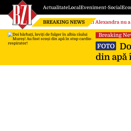
Actualitate
Local
Eveniment-Social
Eco
BREAKING NEWS
Nici Alexandra nu a 
de căsnicie
Breaking N
Doi
FOTO
din apă 