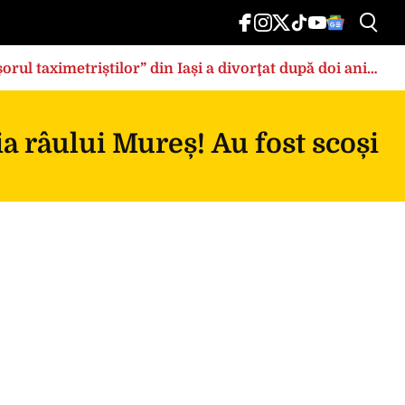
rul taximetriștilor” din Iași a divorţat după doi ani
bia râului Mureș! Au fost scoși