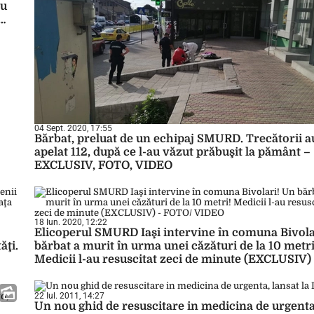
nu
04 Sept. 2020, 17:55
Bărbat, preluat de un echipaj SMURD. Trecătorii a
apelat 112, după ce l-au văzut prăbuşit la pământ –
EXCLUSIV, FOTO, VIDEO
18 Iun. 2020, 12:22
Elicoperul SMURD Iaşi intervine în comuna Bivola
ăţi.
bărbat a murit în urma unei căzături de la 10 metri
Medicii l-au resuscitat zeci de minute (EXCLUSIV)
FOTO/ VIDEO
22 Iul. 2011, 14:27
Un nou ghid de resuscitare in medicina de urgenta