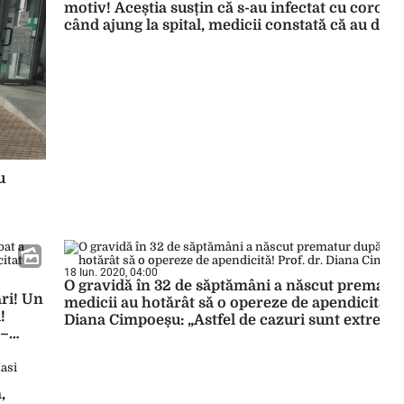
motiv! Aceștia susțin că s-au infectat cu coronav
când ajung la spital, medicii constată că au dat
falsă! Prof. dr. Diana Cimpoeșu: „Exagerează la 
pentru a fi testați!”
u
18 Iun. 2020, 04:00
O gravidă în 32 de săptămâni a născut prematu
ri! Un
medicii au hotărât să o opereze de apendicită! P
!
Diana Cimpoeșu: „Astfel de cazuri sunt extrem 
 –
,