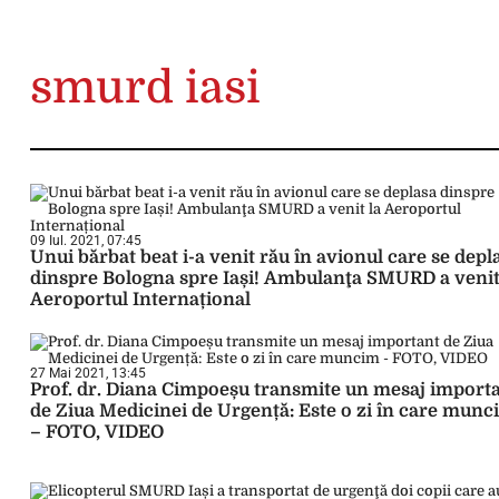
smurd iasi
09 Iul. 2021, 07:45
Unui bărbat beat i-a venit rău în avionul care se depl
dinspre Bologna spre Iași! Ambulanţa SMURD a venit
Aeroportul Internațional
27 Mai 2021, 13:45
Prof. dr. Diana Cimpoeșu transmite un mesaj import
de Ziua Medicinei de Urgență: Este o zi în care munc
– FOTO, VIDEO