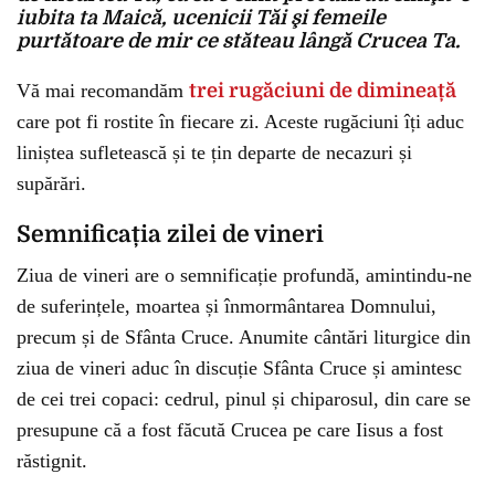
iubita ta Maică, ucenicii Tăi şi femeile
purtătoare de mir ce stăteau lângă Crucea Ta.
Vă mai recomandăm
trei rugăciuni de dimineață
care pot fi rostite în fiecare zi. Aceste rugăciuni îți aduc
liniștea sufletească și te țin departe de necazuri și
supărări.
Semnificația zilei de vineri
Ziua de vineri are o semnificație profundă, amintindu-ne
de suferințele, moartea și înmormântarea Domnului,
precum și de Sfânta Cruce. Anumite cântări liturgice din
ziua de vineri aduc în discuție Sfânta Cruce și amintesc
de cei trei copaci: cedrul, pinul și chiparosul, din care se
presupune că a fost făcută Crucea pe care Iisus a fost
răstignit.