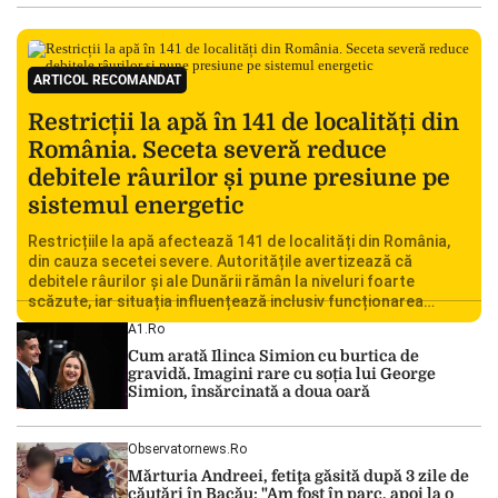
ARTICOL RECOMANDAT
Restricții la apă în 141 de localități din
România. Seceta severă reduce
debitele râurilor și pune presiune pe
sistemul energetic
Restricțiile la apă afectează 141 de localități din România,
din cauza secetei severe. Autoritățile avertizează că
debitele râurilor și ale Dunării rămân la niveluri foarte
scăzute, iar situația influențează inclusiv funcționarea
Centralei Nucleare de la Cernavodă. România se confruntă
A1.ro
cu una dintre cele mai dificile perioade din punct de vedere
Cum arată Ilinca Simion cu burtica de
hidrologic din ultimii ani. Lipsa […]
gravidă. Imagini rare cu soția lui George
Simion, însărcinată a doua oară
Observatornews.ro
Mărturia Andreei, fetiţa găsită după 3 zile de
căutări în Bacău: "Am fost în parc, apoi la o