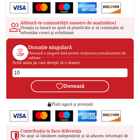
Alătură-te comunității noastre de susținători
Donația ta lunară ne ajută să planificăm și să continuăm să
informăm corect și echidistant
Donație singulară
Donează o singură dată pentru susținerea jurnalismului de
calitate
Scrie suma pe care dorești să o donezi
Donează
Plată sigură și protejată
Contribuția ta face diferența
Ne ajuți să rămânem independenți și să aducem informații de