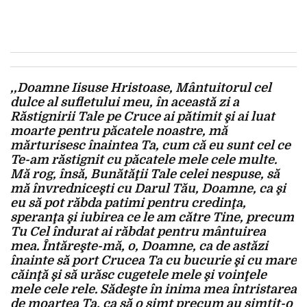
,,Doamne Iisuse Hristoase, Mântuitorul cel
dulce al sufletului meu, în această zi a
Răstignirii Tale pe Cruce ai pătimit şi ai luat
moarte pentru păcatele noastre, mă
mărturisesc înaintea Ta, cum că eu sunt cel ce
Te-am răstignit cu păcatele mele cele multe.
Mă rog, însă, Bunătăţii Tale celei nespuse, să
mă învredniceşti cu Darul Tău, Doamne, ca şi
eu să pot răbda patimi pentru credinţa,
speranţa şi iubirea ce le am către Tine, precum
Tu Cel îndurat ai răbdat pentru mântuirea
mea. Întăreşte-mă, o, Doamne, ca de astăzi
înainte să port Crucea Ta cu bucurie şi cu mare
căinţă şi să urăsc cugetele mele şi voinţele
mele cele rele. Sădeşte în inima mea întristarea
de moartea Ta, ca să o simt precum au simţit-o