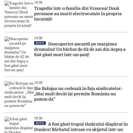
14:35
Tragedie într-o familie din Vrancea! Două
persoane au murit electrocutate în propria
locuință!
13:30
FOTO
Descoperire șocantă pe marginea
drumului! Un bărbat de 62 de ani din Argeș a
fost găsit mort într-un șanț!
12:20
Ilie Bolojan nu cedează în fața sindicatelor:
„Mai mult decât își permite România nu
putem da”
10:35
FOTO
A fost găsit trupul tânărului dispărut în
Dunăre! Bărbatul intrase cu skijetul într-un