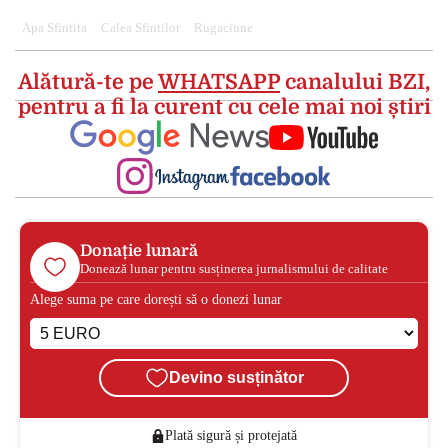
Apa Sfintita
Calea Sfintilor
Rugaciune
Alătură-te pe
WHATSAPP
canalului BZI,
pentru a fi la curent cu cele mai noi știri
Donație lunară
Donează lunar pentru susținerea jurnalismului de calitate
Alege suma pe care dorești să o donezi lunar
Devino susținător
Plată sigură și protejată