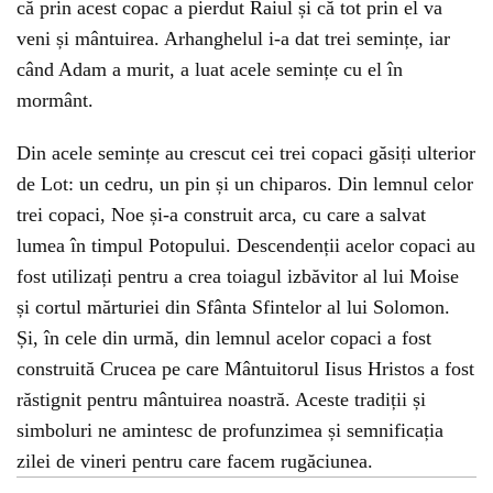
că prin acest copac a pierdut Raiul și că tot prin el va
veni și mântuirea. Arhanghelul i-a dat trei semințe, iar
când Adam a murit, a luat acele semințe cu el în
mormânt.
Din acele semințe au crescut cei trei copaci găsiți ulterior
de Lot: un cedru, un pin și un chiparos. Din lemnul celor
trei copaci, Noe și-a construit arca, cu care a salvat
lumea în timpul Potopului. Descendenții acelor copaci au
fost utilizați pentru a crea toiagul izbăvitor al lui Moise
și cortul mărturiei din Sfânta Sfintelor al lui Solomon.
Și, în cele din urmă, din lemnul acelor copaci a fost
construită Crucea pe care Mântuitorul Iisus Hristos a fost
răstignit pentru mântuirea noastră. Aceste tradiții și
simboluri ne amintesc de profunzimea și semnificația
zilei de vineri pentru care facem rugăciunea.