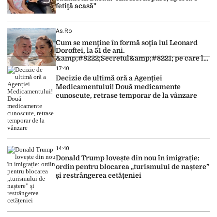
fetiţă acasă"
As.ro
Cum se menţine în formă soţia lui Leonard
Doroftei, la 51 de ani.
&amp;#8222;Secretul&amp;#8221; pe care l-a
dezvăluit
17:40
Decizie de ultimă oră a Agenției
Medicamentului! Două medicamente
cunoscute, retrase temporar de la vânzare
14:40
Donald Trump lovește din nou în imigrație:
ordin pentru blocarea „turismului de naștere”
și restrângerea cetățeniei