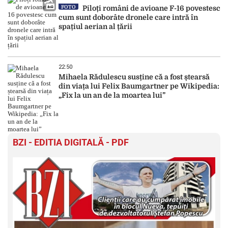
FOTO
Piloți români de avioane F-16 povestesc
cum sunt doborâte dronele care intră în
spațiul aerian al țării
22:50
Mihaela Rădulescu susține că a fost ștearsă
din viața lui Felix Baumgartner pe Wikipedia:
„Fix la un an de la moartea lui”
BZI - EDITIA DIGITALĂ - PDF