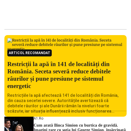
ARTICOL RECOMANDAT
Restricții la apă în 141 de localități din
România. Seceta severă reduce debitele
râurilor și pune presiune pe sistemul
energetic
Restricțiile la apă afectează 141 de localități din România,
din cauza secetei severe. Autoritățile avertizează că
debitele râurilor și ale Dunării rămân la niveluri foarte
scăzute, iar situația influențează inclusiv funcționarea
Centralei Nucleare de la Cernavodă. România se confruntă
A1.ro
cu una dintre cele mai dificile perioade din punct de vedere
Cum arată Ilinca Simion cu burtica de gravidă.
hidrologic din ultimii ani. Lipsa […]
Imagini rare cu soția lui George Simion, însărcinată