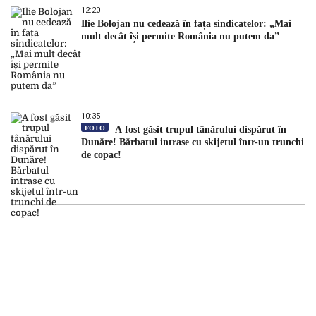
12:20
Ilie Bolojan nu cedează în fața sindicatelor: „Mai
mult decât își permite România nu putem da”
10:35
FOTO
A fost găsit trupul tânărului dispărut în
Dunăre! Bărbatul intrase cu skijetul într-un trunchi
de copac!