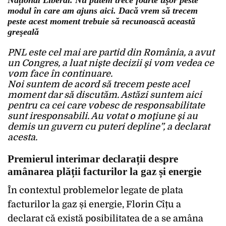
Național Liberal. Nu putem trece foarte uşor peste
modul în care am ajuns aici. Dacă vrem să trecem
peste acest moment trebuie să recunoască această
greşeală
PNL este cel mai are partid din România, a avut
un Congres, a luat nişte decizii şi vom vedea ce
vom face în continuare.
Noi suntem de acord să trecem peste acel
moment dar să discutăm. Astăzi suntem aici
pentru ca cei care vobesc de responsabilitate
sunt iresponsabili. Au votat o moţiune şi au
demis un guvern cu puteri depline”, a declarat
acesta.
Premierul interimar declarații despre
amânarea plății facturilor la gaz și energie
În contextul problemelor legate de plata
facturilor la gaz și energie, Florin Cîțu a
declarat că există posibilitatea de a se amâna