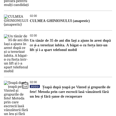
02:00
CULMEA GHINIONULUI (anapestic)
02:00
Un tânăr de 35 de ani din Iași a ajuns în arest după
ce și-a terorizat iubita. A băgat-o cu forța într-un
lift și i-a spart telefonul mobil
02:00
FOTO
Țeapă după țeapă pe Vinted și grupurile de
fete! Metoda prin care escrocii lasă vânzătorii fără
un leu și fără șanse de recuperare