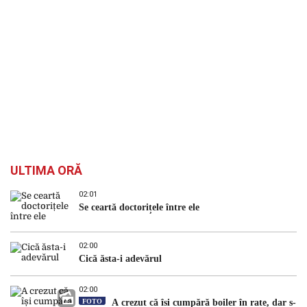
ULTIMA ORĂ
02:01
Se ceartă doctorițele între ele
02:00
Cică ăsta-i adevărul
02:00
FOTO
A crezut că își cumpără boiler în rate, dar s-