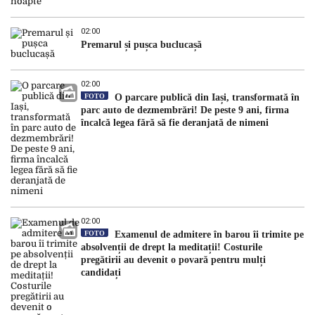
02:00
Premarul și pușca buclucașă
02:00
FOTO
O parcare publică din Iași, transformată în
parc auto de dezmembrări! De peste 9 ani, firma
încalcă legea fără să fie deranjată de nimeni
02:00
FOTO
Examenul de admitere în barou îi trimite pe
absolvenții de drept la meditații! Costurile
pregătirii au devenit o povară pentru mulți
candidați