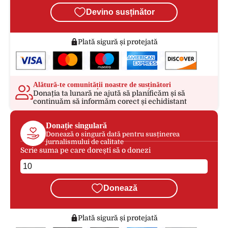
Devino susținător
Plată sigură și protejată
Alătură-te comunității noastre de susținători
Donația ta lunară ne ajută să planificăm și să
continuăm să informăm corect și echidistant
Donație singulară
Donează o singură dată pentru susținerea
jurnalismului de calitate
Scrie suma pe care dorești să o donezi
Donează
Plată sigură și protejată