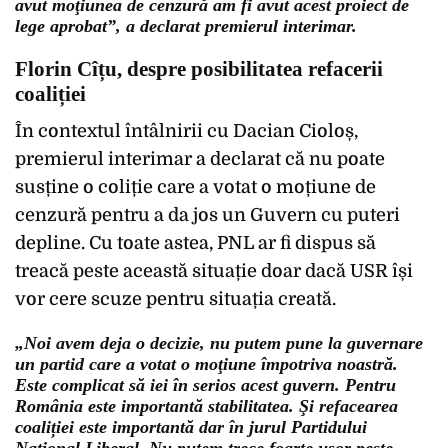
avut moţiunea de cenzură am fi avut acest proiect de
lege aprobat”, a declarat premierul interimar.
Florin Cîțu, despre posibilitatea refacerii
coaliției
În contextul întâlnirii cu Dacian Cioloș,
premierul interimar a declarat că nu poate
susține o coliție care a votat o moțiune de
cenzură pentru a da jos un Guvern cu puteri
depline. Cu toate astea, PNL ar fi dispus să
treacă peste această situație doar dacă USR își
vor cere scuze pentru situația creată.
„Noi avem deja o decizie, nu putem pune la guvernare
un partid care a votat o moţiune împotriva noastră.
Este complicat să iei în serios acest guvern. Pentru
România este importantă stabilitatea. Şi refacearea
coaliției este importantă dar în jurul Partidului