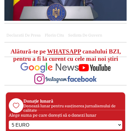
Declaratii De Presa
Florin Citu
Sedinta De Guvern
Alătură-te pe
WHATSAPP
canalului BZI,
pentru a fi la curent cu cele mai noi știri
Donație lunară
Donează lunar pentru susținerea jurnalismului de
calitate
Alege suma pe care dorești să o donezi lunar