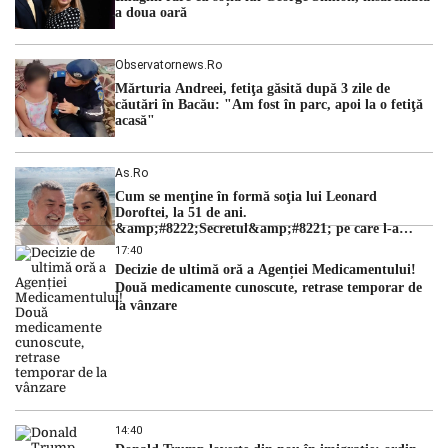
a doua oară
Observatornews.ro
Mărturia Andreei, fetiţa găsită după 3 zile de
căutări în Bacău: "Am fost în parc, apoi la o fetiţă
acasă"
As.ro
Cum se menţine în formă soţia lui Leonard
Doroftei, la 51 de ani.
&amp;#8222;Secretul&amp;#8221; pe care l-a
dezvăluit
17:40
Decizie de ultimă oră a Agenției Medicamentului!
Două medicamente cunoscute, retrase temporar de
la vânzare
14:40