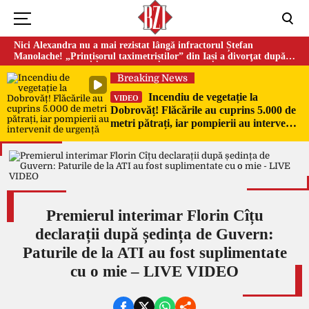
Nici Alexandra nu a mai rezistat lângă infractorul Ștefan
Manolache! „Prințișorul taximetriștilor” din Iași a divorţat după
doi ani de căsnicie
Breaking News
Incendiu de vegetație la
VIDEO
Dobrovăț! Flăcările au cuprins 5.000 de
metri pătrați, iar pompierii au intervenit
de urgență
Premierul interimar Florin Cîțu
declarații după ședința de Guvern:
Paturile de la ATI au fost suplimentate
cu o mie – LIVE VIDEO