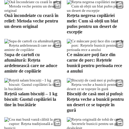
Ouă încondeiate cu ceară în
Rețeta negresa copilăriei
relief: Metoda veche pentru
mele: Cum să obții un blat
un desen original
pufos pentru un desert de
excepție
Supa de cartofi cu
Ce mâncare poți face din
afumătură: Rețeta
carne de porc: Rețetele
ardelenească care ne aduce
bunicii pentru perioada rece
aminte de copilărie
a anului
Rețetă salam biscuiți – 1 kg
Biscuiți de casă moi și pufoși:
biscuit: Gustul copilăriei la
Rețeta veche a bunicii pentru
tine în bucătărie
un desert ce se topește în
gură