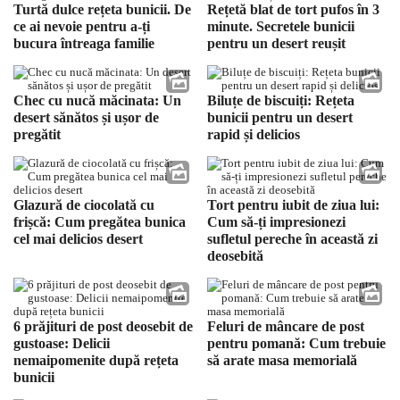
Turtă dulce rețeta bunicii. De
Rețetă blat de tort pufos în 3
ce ai nevoie pentru a-ți
minute. Secretele bunicii
bucura întreaga familie
pentru un desert reușit
Chec cu nucă măcinata: Un
Biluțe de biscuiți: Rețeta
desert sănătos și ușor de
bunicii pentru un desert
pregătit
rapid și delicios
Glazură de ciocolată cu
Tort pentru iubit de ziua lui:
frișcă: Cum pregătea bunica
Cum să-ți impresionezi
cel mai delicios desert
sufletul pereche în această zi
deosebită
6 prăjituri de post deosebit de
Feluri de mâncare de post
gustoase: Delicii
pentru pomană: Cum trebuie
nemaipomenite după rețeta
să arate masa memorială
bunicii