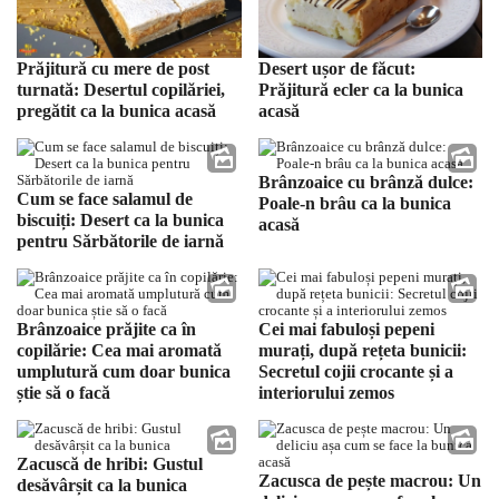
Prăjitură cu mere de post
Desert ușor de făcut:
turnată: Desertul copilăriei,
Prăjitură ecler ca la bunica
pregătit ca la bunica acasă
acasă
Brânzoaice cu brânză dulce:
Cum se face salamul de
Poale-n brâu ca la bunica
biscuiți: Desert ca la bunica
acasă
pentru Sărbătorile de iarnă
Brânzoaice prăjite ca în
Cei mai fabuloși pepeni
copilărie: Cea mai aromată
murați, după rețeta bunicii:
umplutură cum doar bunica
Secretul cojii crocante și a
știe să o facă
interiorului zemos
Zacuscă de hribi: Gustul
Zacusca de pește macrou: Un
desăvârșit ca la bunica