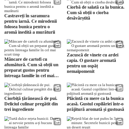
Ciorbă de salată ca la bunica.
Cum să obții o ciorba
Castraveți în saramura
desăvârștită
pentru iarnă. Ce mirodenii
folosea bunica pentru o
aromă inedită a murăturii
Zacuscă de vinete cu ardei
Mâncare de cartofi cu
capia. O gustare aromată
afumătură. Cum să obții un
pentru un ospăț
preparat gustos pentru
nemaipomenit
întreaga familie în cel mai
scurt timp
Ciorbiță țărănească de pui.
Plăcintă cu mere ca la bunica
Deliciul culinar pregătit din
acasă. Gustul copilăriei într-o
trei ingrediente
prăjitură aromată și gustoasă