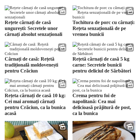
Rețete cârnați de casă
Tochitura de porc cu cârnați:
ungurești: Secretele unor
Rețeta senzațională de pe
cârnați absolut senzaționali
vremea bunicii
Cârnați de casă: Rețetă
Rețetă cârnați de casă 5 kg
tradițională moldovenești
carne: Secretele bunicii
pentru Crăciun
pentru deliciul de Sărbători
Rețeta cârnați de casă 10 kg:
Crema pentru foi de
Cei mai aromați cârnați
napolitană: Cea mai
pentru Crăciun, ca la bunica
delicioasă prăjitură de post,
acasă
ca la bunica