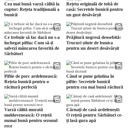
Cea mai bună varză călită la
Rețeta originală de tobă de
cuptor: Rețeta tradițională a
casă: Secretele bunicii pentru
bunicii
un gust desăvârșit
Ce trebuie să fac dacă nu s-a
Prăjitură negresă deosebită:
închegat piftia: Cum să-ți
Trucuri știute de bunica
salvezi mâncarea favorită de
pentru un desert desăvârșit
Sărbători
Piftie de porc ardelenească:
Când se pune gelatina în
Rețeta bunicii pentru o
piftie: Secretele bunicii
răcitură perfectă
pentru cea mai bună răcitură
Varză călită murată
Cârnați de casă ardelenești:
moldovenească: O rețetă
O rețetă pentru Sărbători ce-
numai bună pentru sezonul
ți lasă gura apă
rece