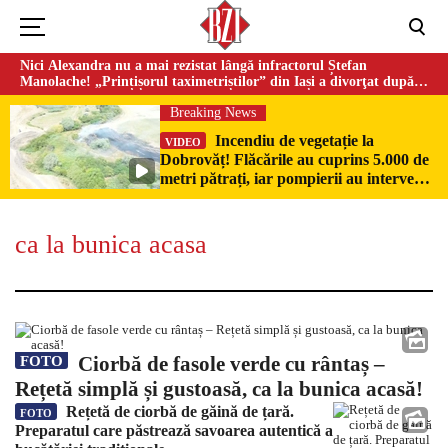
Nici Alexandra nu a mai rezistat lângă infractorul Ștefan
Manolache! „Prințișorul taximetriștilor” din Iași a divorţat după
doi ani de căsnicie
Breaking News
Incendiu de vegetație la
VIDEO
Dobrovăț! Flăcările au cuprins 5.000 de
metri pătrați, iar pompierii au intervenit
de urgență
ca la bunica acasa
Ciorbă de fasole verde cu rântaș –
FOTO
Rețetă simplă și gustoasă, ca la bunica acasă!
Rețetă de ciorbă de găină de țară.
FOTO
Preparatul care păstrează savoarea autentică a