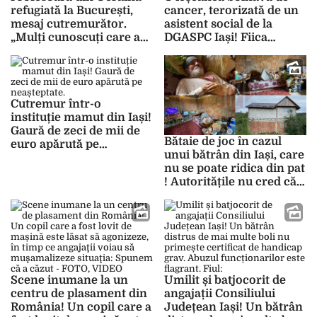
refugiată la București,
cancer, terorizată de un
mesaj cutremurător.
asistent social de la
„Mulți cunoscuți care au
DGASPC Iași! Fiica
rămas acolo au aflat de la
minoră a acesteia a
militari că în Odesa
suferit un atac de panică
urmează ceva
după ce a fost
îngrozitor.”
”interogată“ telefonic
Cutremur într-o
instituție mamut din Iași!
Gaură de zeci de mii de
Bătaie de joc în cazul
euro apărută pe
unui bătrân din Iași, care
neașteptate. „Sunt bani
nu se poate ridica din pat
pe care noi nu îi avem”
! Autoritățile nu cred că
suferă de handicap grav.
Avocata pacientului:
„«Nu dăm certificate din
milă»” – FOTO
Scene inumane la un
Umilit și batjocorit de
centru de plasament din
angajații Consiliului
România! Un copil care a
Județean Iași! Un bătrân