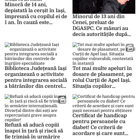
Minoră de 14 ani,
depistată la cerșit în Iași,
împreună cu copilul ei de
Minorul de 13 ani din
1 an. În cauză este
Cenei, preluat de
cercetată și infracțiunea
DGASPC. Ce măsuri au
de act sexual cu un
decis autoritățile după
minor
crima care a șocat
comunitatea
Biblioteca Județeană Iași
Tot mai multe apeluri în
organizează o activitate
dosare de plasament, pe
pentru integrarea socială
rolul Curții de Apel Iași.
a bătrânilor din centrele
Situația copiilor
de îngrijire specializate
vulnerabili, contestată în
instanță
Certificat de handicap
pentru persoanele cu
Refuză să aducă copiii
diabet! Ce criterii de
înapoi în țară și riscă să
acordare și care sunt
fie trimisă în urmărire
pașii necesari pentru