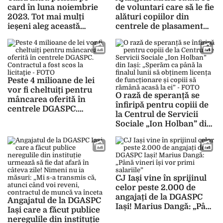
card în luna noiembrie
de voluntari care să le fie
2023. Tot mai mulți
alături copiilor din
ieșeni aleg această
centrele de plasament
variantă de plată
din Iași
Peste 4 milioane de lei
vor fi cheltuiți pentru
O rază de speranță se
mâncarea oferită în
înfiripă pentru copiii de
centrele DGASPC.
la Centrul de Servicii
Contractul a fost scos la
Sociale „Ion Holban” din
licitaţie – FOTO
Iași: „Sperăm ca până la
finalul lunii să obținem
licența de funcționare și
copiii să rămână acasă la
ei” – FOTO
CJ Iași vine în sprijinul
celor peste 2.000 de
angajați de la DGASPC
Angajatul de la DGASPC
Iași! Marius Dangă: „Până
Iași care a făcut publice
vineri își vor primi
neregulile din instituție