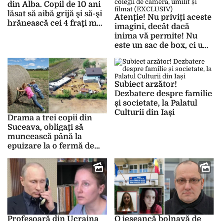
din Alba. Copil de 10 ani
lăsat să aibă grijă şi să-şi
Atenție! Nu priviți aceste
hrănească cei 4 fraţi mai
imagini, decât dacă
mici
inima vă permite! Nu
este un sac de box, ci un
copil aflat în grija
DGASPC Iași. Este călcat
în picioare de colegii de
cameră, umilit și filmat
Subiect arzător!
(EXCLUSIV)
Dezbatere despre familie
și societate, la Palatul
Culturii din Iași
Drama a trei copii din
Suceava, obligaţi să
muncească până la
epuizare la o fermă de
măgari
Profesoară din Ucraina
O ieșeancă bolnavă de