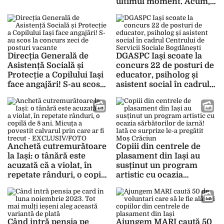
ultimul moment. Acum, a
paternă pe Honorius!”
ajuns să uimească pe
toată lumea cu talentul ei
Direcția Generală de
DGASPC Iași scoate la
Asistență Socială și
concurs 22 de posturi de
Protecție a Copilului Iași
educator, psiholog și
face angajări! S-au scos
asistent social în cadrul
la concurs zeci de
Centrului de Servicii
posturi vacante
Sociale Bogdănești
Anchetă cutremurătoare
Copiii din centrele de
la Iași: o tânără este
plasament din Iași au
acuzată că a violat, în
susținut un program
repetate rânduri, o copilă
artistic cu ocazia
de 8 ani. Micuța a
sărbătorilor de iarnă!
povestit calvarul prin
Iată ce surprize le-a
care ar fi trecut –
pregătit Moș Crăciun
EXCLUSIV/FOTO
Când intră pensia pe
Ajungem MARI caută 50