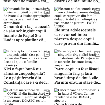
fost lovit de mașină este
distrus de mai multe boli
lăsat să agonizeze, în
nu primește certificat de
timp ce angajaţii voiau să
handicap grav. Abuzul
muşamalizeze situaţia:
funcționarilor este
Spunem că a căzut –
flagrant. Fiul: „Mă duc cu
FOTO, VIDEO
coada de topor peste ei”
O mamă din Iași, acuzată
– FOTO
Ele sunt adolescentele
că și-a schingiuit copiii
care vor schimba
înainte de Paște! S-a
părerea despre copiii
lăudat apropiaților că
care provin din familii
pleacă cu amantul în
defavorizate! Sunt
străinătate. „I-am lăsat
olimpice și pasionate de
doar trei săptămâni la ea
pictură – FOTO/ VIDEO
și i-a măcelărit” –
FOTO/VIDEO CU IMPACT
EMOȚIONAL
Nici o faptă bună nu
Patru copii au fost lăsați
rămâne „nepedepsită”.
singuri în frig și fără
Ce a pățit femeia din
hrană timp de două zile.
Constanța care s-a decis
Părinții erau în stare de
să ajute o familie
ebrietate. Imagini
nevoiașă
surprinse în „casa
groazei” din Iași
Cinci focare de