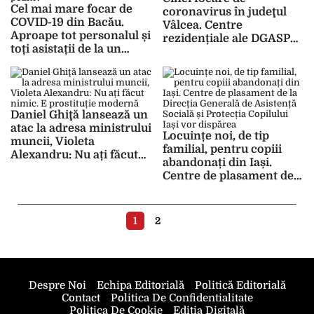
Cel mai mare focar de
coronavirus în judeţul
COVID-19 din Bacău.
Vâlcea. Centre
Aproape tot personalul și
rezidențiale ale DGASPC,
toți asistații de la un
afectate
centru DGASPC, testați
pozitiv
Daniel Ghiţă lansează un
atac la adresa ministrului
Locuințe noi, de tip
muncii, Violeta
familial, pentru copiii
Alexandru: Nu ați făcut
abandonați din Iași.
nimic. E prostituție
Centre de plasament de
modernă
la Direcția Generală de
Asistență Socială și
Protecția Copilului Iași
1
2
vor dispărea
Despre Noi
Echipa Editorială
Politică Editorială
Contact
Politica De Confidentialitate
Politica De Cookie
Ediția Digitală