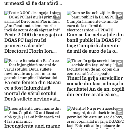
salariile”
urmează să fie dat afară
în câteva zile! Nimeni nu
ia măsuri: „Mi s-a
transmis că, atunci când
voi reveni, contractul de
muncă va înceta”
Peste 2.000 de angajați ai
Cum se fac achizițiile din
DGASPC Iași nu își
banii publici la DGASPC
primesc salariile!
Iași: Cumpără alimente
Directorul Florin Ion:
de mii de euro de la o
„Am făcut toate
firmă de electrocasnice!
demersurile încă de
– UPDATE
acum două săptămâni“
Tineri în grija serviciilor
Ea este femeia din Bacău
sociale din Iași, admiși la
ce a fost înjunghiată
facultate! An de an, copiii
mortal de vărul soțului.
din centre arată că se
Două suflete nevinovate
poate
au pierit în urma gestului
cumplit al bărbatului
Inconştiența unei mame