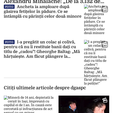
Alexandru Mihalache: „De la 3.132 de
lei, acum trăiesc cu 496 de lei!”
Ancheta ia amploare după
FOTO
găsirea fetițelor în pădure. Ce se
întâmplă cu părinții celor două minore
I-a pregătit un colac și colivă,
FOTO
pentru că nu îi restituie banii dați cu
titlu de „cadou”! Gheorghe Baltag: „Mă
hărțuiește. Am făcut plângere la
poliție!”
Citiți ultimele articole despre dgaspc