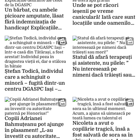
Unde se pot răcori
Un bărbat, cu ambele
ieșenii pe vreme
picioare amputate, lăsat
caniculară! Iată care sunt
fără indemnizația de
locațiile unde oamenilor
handicap! Explicațiile
li se oferă apă gratuit
delirante ale celor de la
DGASPC
Statul dă afară terapeuți
și asistente, nu pilele: ”
Nu interesează pe
Ștefan Todică, individul
nimeni dacă trăiești sau
care a schingiuit o
mori!”
minoră – fugită dintr-un
centru DGASPC Iași –
într-o casă din Tătărași, a
fost arestat! Individul
poza în dragostea vieții
ei, dar o stâlcea în bătaie
Copiii Adrianei
Nicoleta a avut o
Bahmuțeanu pot ajunge
copilărie tragică, însă a
în plasament! „L-au
fost salvată de sora sa în
învestit cu autoritate