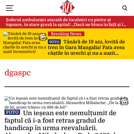
Șoferul ambulanței atacată de localnici cu pietre și
topoare, în stare gravă la spital! ,,Dacă ne bloca în față și în
spate, ne omorau…”
Breaking News
Tânără de 19 ani, lovită de
FOTO
tren în Gara Mangalia! Fata avea
căștile în urechi și nu a auzit
locomotiva!
dgaspc
Un ieșean este nemulțumit de
FOTO
faptul că i-a fost retras gradul de
handicap în urma reevaluării.