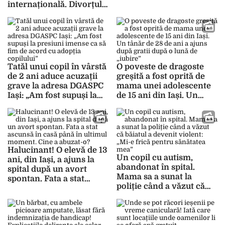
internațională. Divorțul
obținere
dintre doi soți are
repercusiuni grave
asupra copiilor!
Tatăl unui copil în vârstă
O poveste de dragoste
de 2 ani aduce acuzații
greșită a fost oprită de
grave la adresa DGASPC
mama unei adolescente
Iași: „Am fost supuși la
de 15 ani din Iași. Un
presiuni imense ca să fim
tânăr de 28 de ani a ajuns
de acord cu adopția
după gratii după o lună
copilului”
de „iubire”
Halucinant! O elevă de 13
Un copil cu autism,
ani, din Iași, a ajuns la
abandonat în spital.
spital după un avort
Mama sa a sunat la
spontan. Fata a stat
poliție când a văzut că
ascunsă în casă până în
băiatul a devenit violent:
ultimul moment. Cine a
„Mi-e frică pentru
abuzat-o?
sănătatea mea”