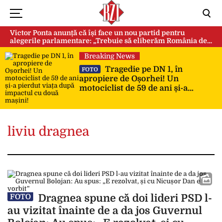
Victor Ponta anunță că își face un nou partid pentru
alegerile parlamentare: „Trebuie să eliberăm România de
această sectă globalistă”
Breaking News
Tragedie pe DN 1, în
FOTO
apropiere de Oșorhei! Un
motociclist de 59 de ani și-a
pierdut viața după impactul cu
două mașini!
liviu dragnea
Dragnea spune că doi lideri PSD l-
FOTO
au vizitat înainte de a da jos Guvernul