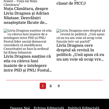
clasat de PICCJ
Nuțu Cămătaru, despre
Liviu Dragnea și Adrian
Năstase. Dezvăluiri
neașteptate făcute de
controversatul personaj
în cartea “Dresor de lei și
de fraieri – Viața lui Nuțu
Cămătaru”
Liviu Dragnea cere
dreptul să revină în
politică: „Unii spun că eu
Liviu Dragnea susține că
nu am voie să ocup vreo
stia cu câteva luni
funcţie într-un partid”
inainte de o intelegere
intre PSD și PNL! Fostul
lider social democrat
consideră că modificarea
Constituției se face la
1
2
3
ordinul lui Klaus
Iohannis
Despre Noi
Echipa Editorială
Politică Editorială