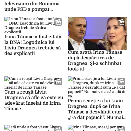
televiziuni din România
unde PSD a pompat
milioane de euro
Irina Tănase a fost citată
la DNA! Logodnica lui
Liviu Dragnea trebuie să
Cum arată Irina Tănase
dea explicații
după despărțirea de
Dragnea. Și-a schimbat
look-ul
Cum a reușit Liviu
Dragnea să afle că este cu
Prima reacţie a lui Liviu
adevărat înșelat de Irina
Dragnea, după ce Irina
Tănase
Tănase a dezvăluit cum
,,i-a dat papucii”. Nu mai
vrea să audă de ea