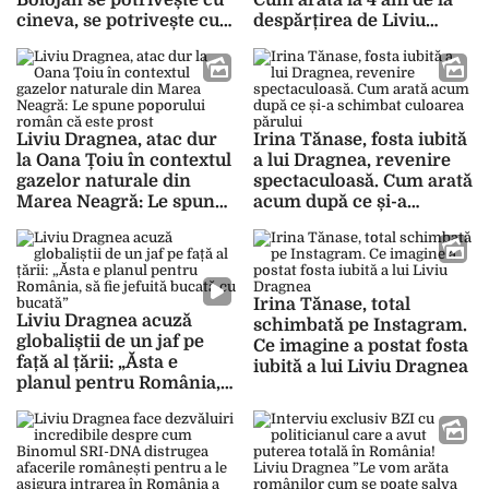
Bolojan se potrivește cu
Cum arată la 4 ani de la
cineva, se potrivește cu
despărțirea de Liviu
Liviu Dragnea!”
Dragnea
Liviu Dragnea, atac dur
Irina Tănase, fosta iubită
la Oana Țoiu în contextul
a lui Dragnea, revenire
gazelor naturale din
spectaculoasă. Cum arată
Marea Neagră: Le spune
acum după ce și-a
poporului român că este
schimbat culoarea
prost
părului
Irina Tănase, total
Liviu Dragnea acuză
schimbată pe Instagram.
globaliștii de un jaf pe
Ce imagine a postat fosta
față al țării: „Ăsta e
iubită a lui Liviu Dragnea
planul pentru România,
să fie jefuită bucată cu
bucată”