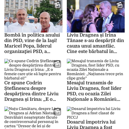
Bombă în politica anului
Liviu Dragnea și Irina
din PSD, vine de la Iaşi!
Tănase s-au despărțit din
Maricel Popa, liderul
cauza unui amantlâc.
organizaţiei PSD, a
Cine este bărbatul în
negociat pe ascuns cu
brațele căruia s-a
Liviu Dragnea!
refugiat iubita fostului
lider PSD
Ce spune Codrin
Mesajul transmis de
Ștefănescu despre
Liviu Dragnea, fost lider
despărțirea dintre Liviu
PSD, cu ocazia Zilei
Dragnea și Irina: ,,E o
Naționale a României:
femeie care știe să lupte
„Națiunea trece prin
pentru bărbatul ei!”
clipe grele”
Dosarul împotriva lui
Liviu Dragnea a fost