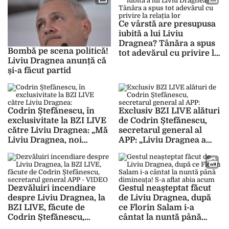
Ce vârstă are presupusa
iubită a lui Liviu
Dragnea? Tânăra a spus
Bombă pe scena politică!
tot adevărul cu privire la
Liviu Dragnea anunță că
relația lor
și-a făcut partid
Codrin Ștefănescu, în
Exclusiv BZI LIVE alături
exclusivitate la BZI LIVE
de Codrin Ștefănescu,
către Liviu Dragnea: „Mă
secretarul general al
Liviu Dragnea, noi
APP: „Liviu Dragnea a
suntem români
ajuns la pușcărie, băgat
adevăraţi și nu cei care
de prietenii lui din
răspundem la 2 noaptea
sistem” – VIDEO
celor din sistem” –
Dezvăluiri incendiare
Gestul neașteptat făcut
VIDEO
despre Liviu Dragnea, la
de Liviu Dragnea, după
BZI LIVE, făcute de
ce Florin Salam i-a
Codrin Ștefănescu,
cântat la nuntă până
secretarul general APP –
dimineața! S-a aflat abia