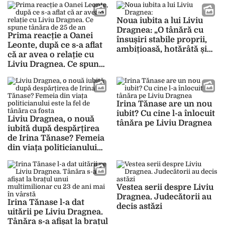
VIDEO
acum
Noua iubita a lui Liviu
Dragnea: „O tânără cu
Prima reacție a Oanei
însușiri stabile proprii,
Leonte, după ce s-a aflat
ambițioasă, hotărâtă și
că ar avea o relație cu
devotată”
Liviu Dragnea. Ce spune
tânăra de 25 de an
Irina Tănase are un nou
iubit? Cu cine l-a înlocuit
Liviu Dragnea, o nouă
tânăra pe Liviu Dragnea
iubită după despărțirea
de Irina Tănase? Femeia
din viața politicianului
este la fel de tânăra ca
fosta
Vestea serii despre Liviu
Dragnea. Judecătorii au
Irina Tănase l-a dat
decis astăzi
uitării pe Liviu Dragnea.
Tânăra s-a afișat la brațul