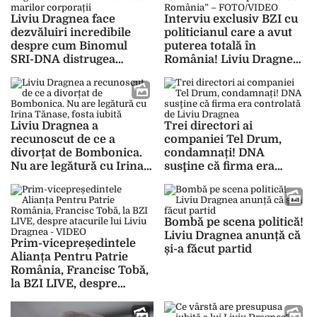
Liviu Dragnea face
Interviu exclusiv BZI cu
dezvăluiri incredibile
politicianul care a avut
despre cum Binomul
puterea totală în
SRI-DNA distrugea
România! Liviu Dragnea
afacerile românești
”Le vom arăta românilor
pentru a le asigura
cum se poate salva
intrarea în România a
România” – FOTO/VIDEO
marilor corporații
Liviu Dragnea a
Trei directori ai
recunoscut de ce a
companiei Tel Drum,
divorțat de Bombonica.
condamnați! DNA
Nu are legătură cu Irina
susţine că firma era
Tănase, fosta iubită
controlată de Liviu
Dragnea
Bombă pe scena politică!
Liviu Dragnea anunță că
Prim-vicepreședintele
și-a făcut partid
Alianța Pentru Patrie
România, Francisc Tobă,
la BZI LIVE, despre
atacurile lui Liviu
Dragnea – VIDEO