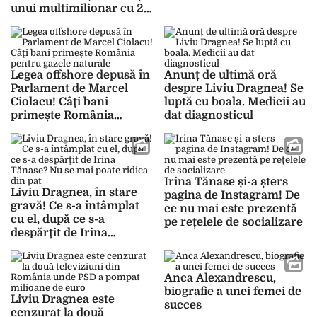
unui multimilionar cu 23
de ani mai în vârstă
Legea offshore depusă în
Anunț de ultimă oră
Parlament de Marcel
despre Liviu Dragnea! Se
Ciolacu! Câţi bani
luptă cu boala. Medicii au
primește România
dat diagnosticul
pentru gazele naturale
Irina Tănase și-a șters
Liviu Dragnea, în stare
pagina de Instagram! De
gravă! Ce s-a întâmplat
ce nu mai este prezentă
cu el, după ce s-a
pe rețelele de socializare
despărţit de Irina
Tănase? Nu se mai poate
ridica din pat
Anca Alexandrescu,
biografie a unei femei de
Liviu Dragnea este
succes
cenzurat la două