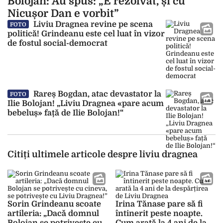
Bolojan: Au spus: „E rezolvat, și cu
Nicușor Dan e vorbit”
Liviu Dragnea revine pe scena
FOTO
politică! Grindeanu este cel luat în vizor
de fostul social-democrat
Rareș Bogdan, atac devastator la
FOTO
Ilie Bolojan! „Liviu Dragnea «pare acum
bebeluș» față de Ilie Bolojan!“
Citiți ultimele articole despre liviu dragnea
Sorin Grindeanu scoate
Irina Tănase pare să fi
artileria: „Dacă domnul
întinerit peste noapte.