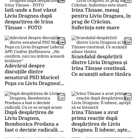
Iată unde a fost văzut
Irina Tănase, mesaj
Liviu Dragnea după
pentru Liviu Dragnea, în
desparțirea de Irina
prag de Crăciun.
Tănase – FOTO
Suferința este mare
Scandalul despărțirii
dintre Liviu Dragnea și
Adevărul despre
Irina Tănase continuă.
discuţiile dintre
Ce acuzații aduce tânăra
senatorul PSD Maricel
Popa cu Liviu Dragnea!
Liderul APP, Codrin
Ştefănescu: „Nu confirm,
nici nu infirm această
întâlnire”
După despărțirea de
Irina Tănase a avut
Liviu Dragnea,
prima reacție după
Bombonica Prodana a
despărțirea de Liviu
luat o decizie radicală. Cu
Dragnea: Îl iubesc, aştept
ce se ocupă acum
să se întoarcă