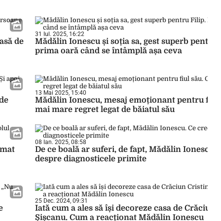
31 Iul. 2025, 16:22
masă de
Mădălin Ionescu și soția sa, gest superb pentru F
prima oară când se întâmplă așa ceva
13 Mai 2025, 15:40
 de
Mădălin Ionescu, mesaj emoționant pentru fiul 
mai mare regret legat de băiatul său
08 Ian. 2025, 08:58
rmat
De ce boală ar suferi, de fapt, Mădălin Ionescu.
despre diagnosticele primite
25 Dec. 2024, 09:31
e
Iată cum a ales să își decoreze casa de Crăciun 
Șișcanu. Cum a reacționat Mădălin Ionescu