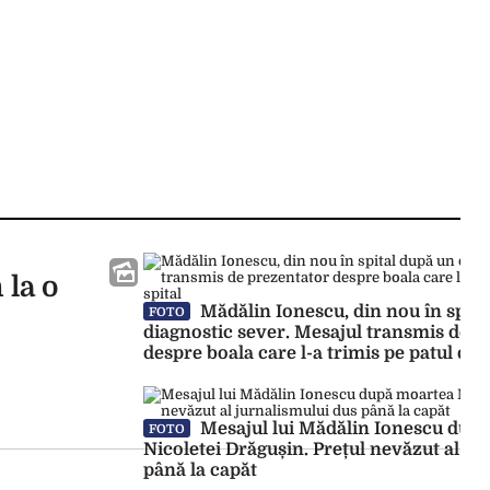
 la o
Mădălin Ionescu, din nou în spita
FOTO
diagnostic sever. Mesajul transmis de p
despre boala care l-a trimis pe patul de s
Mesajul lui Mădălin Ionescu dup
FOTO
Nicoletei Drăgușin. Prețul nevăzut al ju
până la capăt