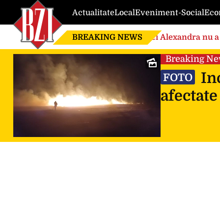
Actualitate
Local
Eveniment-Social
Eco
BREAKING NEWS
Nici Alexandra nu a 
de căsnicie
Breaking N
Inc
FOTO
afectate