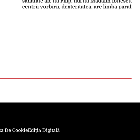
sănătate ale lui Filip, fiul lui Mădălin Ionescu. „I
centrii vorbirii, dexteritatea, are limba paraliza
jumătate.”
ica De Cookie
Ediția Digitală