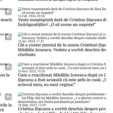
16 Feb. 2024, 09:26
 murit.
Veste neașteptată dată de Cristina Șișcanu de Z
Îndrăgostiților! „O să avem un nepoțel”
16 Ian. 2024, 11:31
Cât a costat meniul de la nunta Cristinei Șișcanu 
Mădălin Ionescu. Vedeta a vorbit deschis desp
cheltuite
29 Nov. 2023, 10:20
ns la
Cum a reacționat Mădălin Ionescu după ce Cris
Șișcanu a fost acuzată că este șefa în casă: „Tu e
sclavul meu, eu sunt regina!”
rile la
18 Sept. 2023, 12:29
Cristina Șișcanu a vorbit deschis despre probl
ră