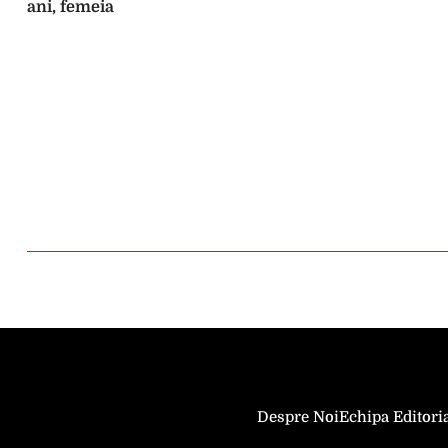
ani, femeia
Despre Noi
Echipa Editori