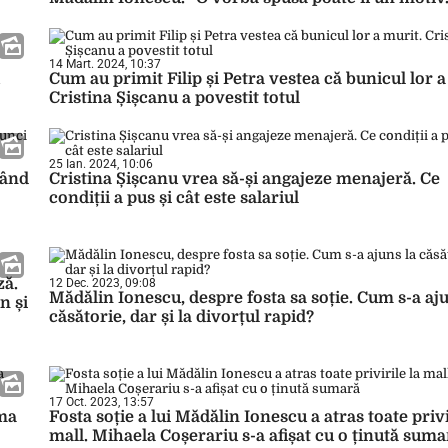
14 Mart. 2024, 10:37
Cum au primit Filip și Petra vestea că bunicul lor a
Cristina Șișcanu a povestit totul
25 Ian. 2024, 10:06
gând
Cristina Șișcanu vrea să-și angajeze menajeră. Ce
condiții a pus și cât este salariul
ză.
12 Dec. 2023, 09:08
Mădălin Ionescu, despre fosta sa soție. Cum s-a aju
n și
căsătorie, dar și la divorțul rapid?
17 Oct. 2023, 13:57
ma
Fosta soție a lui Mădălin Ionescu a atras toate privi
mall. Mihaela Coșerariu s-a afișat cu o ținută suma