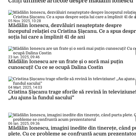
Citiți ultimele articole despre madalin ionescu
05 Nov. 2025, 10:28
Mădălin Ionescu, dezvăluiri neașteptate despre
începutul relației cu Cristina Șișcanu. Ce a spus desp
soția lui care a împlinit 41 de ani
23 Iun. 2025, 09:46
Mădălin Ionescu are un frate și o soră mai puțin
cunoscuți! Cu ce se ocupă Dalina Costin
04 Mart. 2025, 14:03
Cristina Șișcanu trage sforile să revină în televiziune
„Au ajuns la fundul sacului”
06 Ian. 2025, 09:36
Mădălin Ionescu, imagini inedite din tinerețe, când p
plete. Cu ce probleme se confruntă acum prezentato