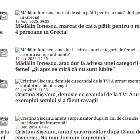
19 Aug. 2025, 09:32
Mădălin Ionescu, marcat de cât a plătit pentru o 
re
4 persoane în Grecia!
17 Iun. 2025, 14:55
Mădălin Ionescu, atac dur la adresa unei categorii
femei: „Și apoi se miră că nu sunt iubite”
08 Ian. 2025, 11:08
!
Cristina Șișcanu, demisie cu scandal de la TV! A u
exemplul soțului și a făcut ravagii
30 Dec. 2024, 07:42
urta
Cristina Șișcanu, anunț surprinzător după 13 ani d
rul
căsnicie: „Nu mai dormim împreună”