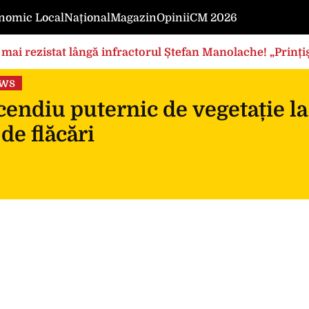
nomic Local
Național
Magazin
Opinii
CM 2026
mai rezistat lângă infractorul Ștefan Manolache! „Prințișo
ews
endiu puternic de vegetație la
 de flăcări