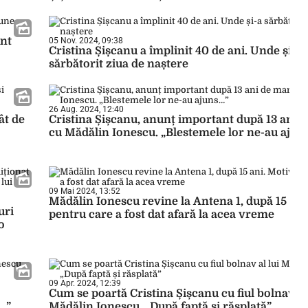
unt
05 Nov. 2024, 09:38
Cristina Șișcanu a împlinit 40 de ani. Unde și-a
sărbătorit ziua de naștere
26 Aug. 2024, 12:40
ât de
Cristina Șișcanu, anunț important după 13 ani d
cu Mădălin Ionescu. „Blestemele lor ne-au ajun
09 Mai 2024, 13:52
Mădălin Ionescu revine la Antena 1, după 15 ani
uri
pentru care a fost dat afară la acea vreme
o
09 Apr. 2024, 12:39
Cum se poartă Cristina Șișcanu cu fiul bolnav al 
…”
Mădălin Ionescu. „După faptă și răsplată”