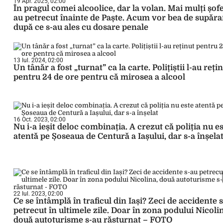
19 Apr. 2025, 02:00
În pragul comei alcoolice, dar la volan. Mai mulți șofe
au petrecut înainte de Paște. Acum vor bea de supăra
după ce s-au ales cu dosare penale
13 Iul. 2024, 02:00
Un tânăr a fost „turnat” ca la carte. Polițiștii l-au reți
pentru 24 de ore pentru că mirosea a alcool
16 Oct. 2023, 02:00
Nu i-a ieșit deloc combinația. A crezut că poliția nu e
atentă pe Șoseaua de Centură a Iașului, dar s-a înșela
22 Iul. 2023, 02:00
Ce se întâmplă în traficul din Iași? Zeci de accidente 
petrecut în ultimele zile. Doar în zona podului Nicoli
două autoturisme s-au răsturnat – FOTO