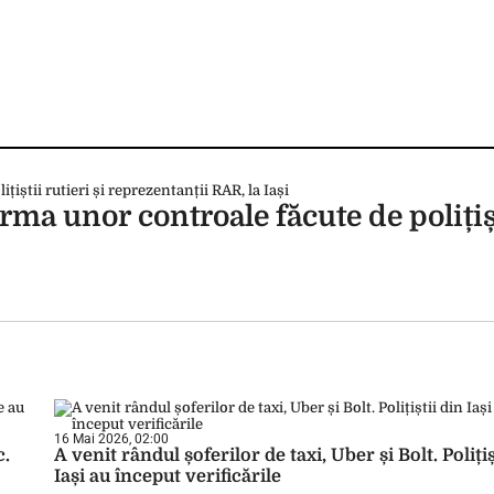
rma unor controale făcute de polițișt
16 Mai 2026, 02:00
c.
A venit rândul șoferilor de taxi, Uber și Bolt. Polițiș
Iași au început verificările