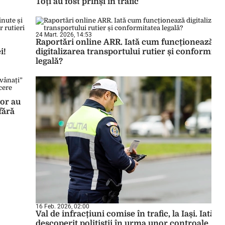
Toți au fost prinși în trafic
24 Mart. 2026, 14:53
Raportări online ARR. Iată cum funcționează
i!
digitalizarea transportului rutier și conformita
legală?
lor au
 fără
16 Feb. 2026, 02:00
Val de infracțiuni comise în trafic, la Iași. Iată c
descoperit polițiștii în urma unor controale