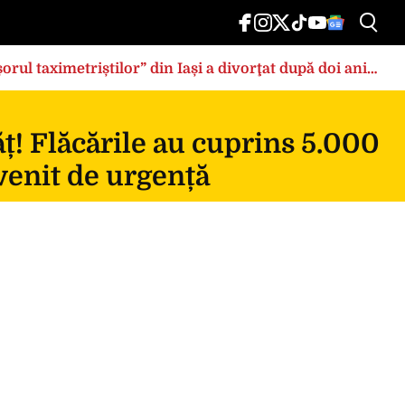
rul taximetriștilor” din Iași a divorţat după doi ani
ț! Flăcările au cuprins 5.000
rvenit de urgență