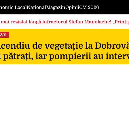
nomic Local
Național
Magazin
Opinii
CM 2026
mai rezistat lângă infractorul Ștefan Manolache! „Prințișo
ews
cendiu de vegetație la Dobrovă
 pătrați, iar pompierii au inte