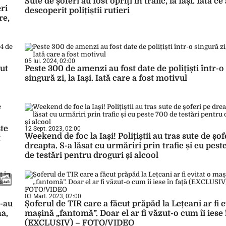
Sute de șoferi au fost opriți în trafic, la Iași. Iată ce
ri
descoperit polițiștii rutieri
re,
05 Iul. 2024, 02:00
nut
Peste 300 de amenzi au fost date de polițiști într-o
singură zi, la Iași. Iată care a fost motivul
ste
12 Sept. 2023, 02:00
Weekend de foc la Iași! Polițiștii au tras sute de șof
t
dreapta. S-a lăsat cu urmăriri prin trafic și cu pest
de testări pentru droguri și alcool
03 Mart. 2023, 02:00
s-au
Șoferul de TIR care a făcut prăpăd la Lețcani ar fi e
na,
mașină „fantomă”. Doar el ar fi văzut-o cum îi iese 
(EXCLUSIV) – FOTO/VIDEO