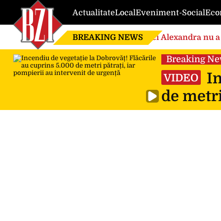
Actualitate
Local
Eveniment-Social
Eco
BREAKING NEWS
Nici Alexandra nu a 
de căsnicie
Breaking N
In
VIDEO
de metri