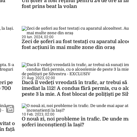
 au
Un șofer a fost reținut pentru 24 de ore la Iași, 
fost prins beat la volan
20 Iun. 2024, 02:00
Zeci de șoferi au fost testați cu aparatul alcoolte
fost acțiuni în mai multe zone din oraș
21 Aug. 2023, 02:00
eri pe
Dacă îl vedeți vreodată în trafic, ar trebui să sun
e 700
imediat la 112! A condus fără permis, cu o alco
peste 3 la mie. A fost blocat de polițiști pe Silves
EXCLUSIV
10 Feb. 2023, 02:00
O nouă zi, noi probleme în trafic. De unde mai a
vitat o
șoferi inconștienți la Iași?
în față