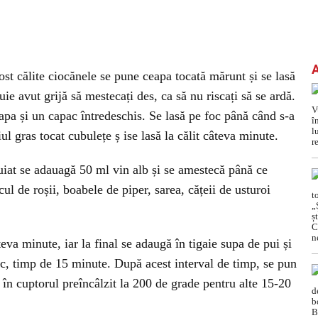
 fost călite ciocănele se pune ceapa tocată mărunt și se lasă
ie avut grijă să mestecați des, ca să nu riscați să se ardă.
apa și un capac întredeschis. Se lasă pe foc până când s-a
l gras tocat cubulețe ș ise lasă la călit câteva minute.
iat se adauagă 50 ml vin alb și se amestecă până ce
l de roșii, boabele de piper, sarea, cățeii de usturoi
va minute, iar la final se adaugă în tigaie supa de pui și
ac, timp de 15 minute. După acest interval de timp, se pun
 în cuptorul preîncâlzit la 200 de grade pentru alte 15-20