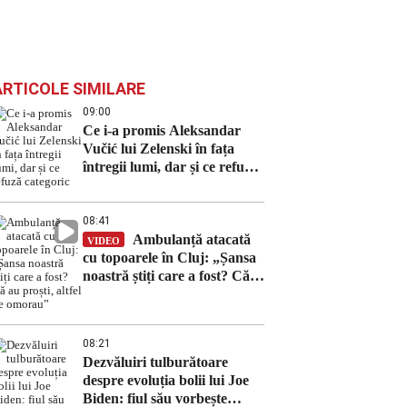
ARTICOLE SIMILARE
09:00
Ce i-a promis Aleksandar
Vučić lui Zelenski în fața
întregii lumi, dar și ce refuză
categoric
08:41
Ambulanță atacată
VIDEO
cu topoarele în Cluj: „Șansa
noastră știți care a fost? Că
au proști, altfel ne omorau”
08:21
Dezvăluiri tulburătoare
despre evoluția bolii lui Joe
Biden: fiul său vorbește