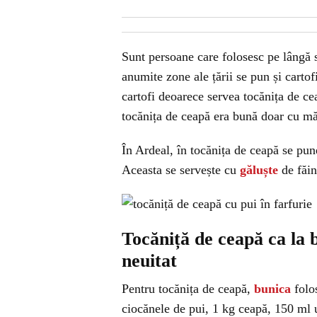
Sunt persoane care folosesc pe lângă s
anumite zone ale țării se pun și carto
cartofi deoarece servea tocănița de ce
tocănița de ceapă era bună doar cu m
În Ardeal, în tocănița de ceapă se pun
Aceasta se servește cu
găluște
de făin
Tocăniță de ceapă ca la 
neuitat
Pentru tocănița de ceapă,
bunica
folo
ciocănele de pui, 1 kg ceapă, 150 ml ul