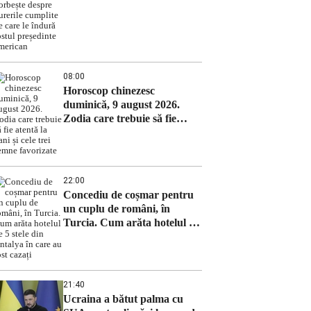
despre durerile cumplite pe
care le îndură fostul
președinte american
08:00
Horoscop chinezesc
duminică, 9 august 2026.
Zodia care trebuie să fie
atentă la bani și cele trei
semne favorizate
22:00
Concediu de coșmar pentru
un cuplu de români, în
Turcia. Cum arăta hotelul de
5 stele din Antalya în care au
fost cazați
21:40
Ucraina a bătut palma cu