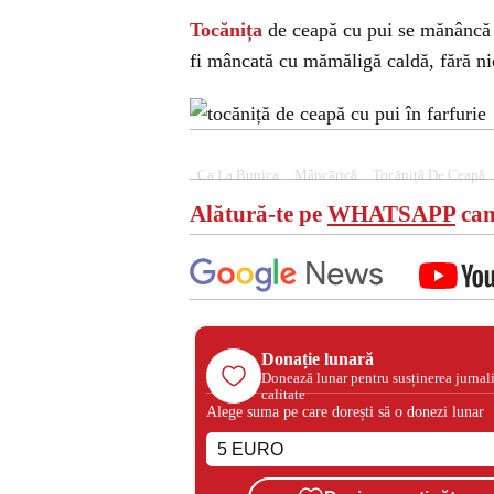
Tocănița
de ceapă cu pui se mănâncă f
fi mâncată cu mămăligă caldă, fără nic
Ca La Bunica
Mâncărică
Tocăniță De Ceapă
Alătură-te pe
WHATSAPP
can
Donație lunară
Donează lunar pentru susținerea jurnal
calitate
Alege suma pe care dorești să o donezi lunar