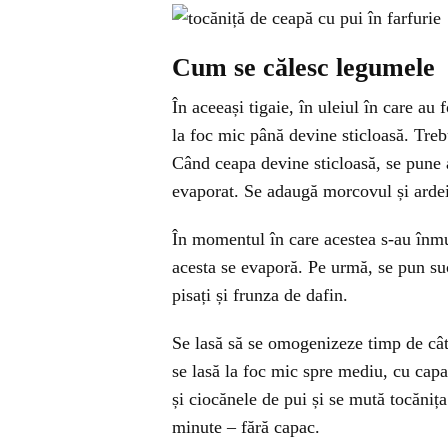
Cum se călesc legumele
În aceeași tigaie, în uleiul în care au
la foc mic până devine sticloasă. Trebu
Când ceapa devine sticloasă, se pune 
evaporat. Se adaugă morcovul și ardeiu
În momentul în care acestea s-au înmu
acesta se evaporă. Pe urmă, se pun sucu
pisați și frunza de dafin.
Se lasă să se omogenizeze timp de câte
se lasă la foc mic spre mediu, cu cap
și ciocănele de pui și se mută tocănița
minute – fără capac.