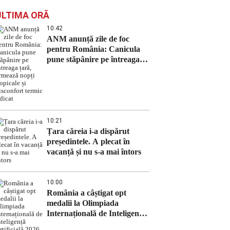
ULTIMA ORĂ
10:42
ANM anunță zile de foc
pentru România: Canicula
pune stăpânire pe întreaga
țară, urmează nopți tropicale
și disconfort termic ridicat
10:21
Țara căreia i-a dispărut
președintele. A plecat în
vacanță și nu s-a mai întors
10:00
România a câștigat opt
medalii la Olimpiada
Internațională de Inteligență
Artificială 2026