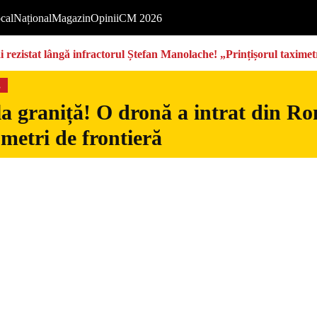
cal
Național
Magazin
Opinii
CM 2026
rezistat lângă infractorul Ștefan Manolache! „Prințișorul taximetri
s
la graniță! O dronă a intrat din Ro
 metri de frontieră