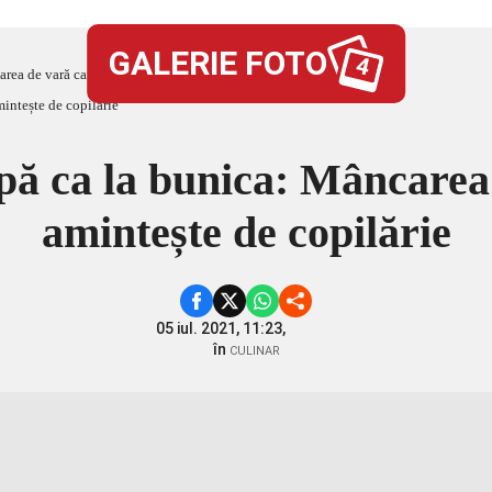
GALERIE FOTO
4
rea de vară care ne amintește de copilărie
pă ca la bunica: Mâncarea
amintește de copilărie
05 iul. 2021, 11:23,
în
CULINAR