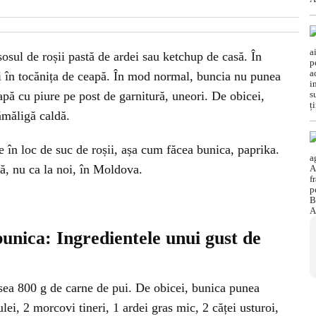
osul de roșii pastă de ardei sau ketchup de casă. În
fi în tocănița de ceapă. În mod normal, buncia nu punea
apă cu piure pe post de garnitură, uneori. De obicei,
ămăligă caldă.
e în loc de suc de roșii, așa cum făcea bunica, paprika.
ă, nu ca la noi, în Moldova.
bunica: Ingredientele unui gust de
sea 800 g de carne de pui. De obicei, bunica punea
ei, 2 morcovi tineri, 1 ardei gras mic, 2 căței usturoi,