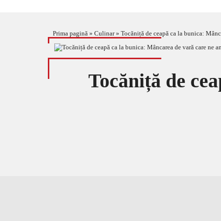
Prima pagină
»
Culinar
»
Tocăniță de ceapă ca la bunica: Mânca
Tocăniță de cea