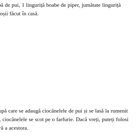
 de pui, 1 linguriță boabe de piper, jumătate linguriță
oșii făcut în casă.
după care se adaugă ciocănelele de pui și se lasă la rumenit
 ciocănelele se scot pe o farfurie. Dacă vreți, puteți folosi
ră a acestora.