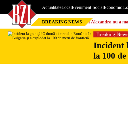
Actualitate
Local
Eveniment-Social
Economic Lo
BREAKING NEWS
Nici Alexandra nu a mai 
Breaking New
Incident 
la 100 de