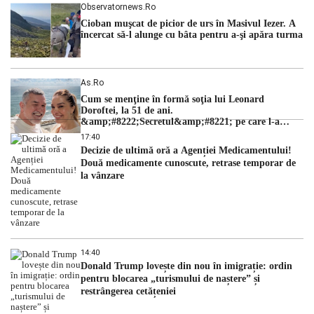
Observatornews.ro
Cioban muşcat de picior de urs în Masivul Iezer. A
încercat să-l alunge cu bâta pentru a-şi apăra turma
As.ro
Cum se menţine în formă soţia lui Leonard
Doroftei, la 51 de ani.
&amp;#8222;Secretul&amp;#8221; pe care l-a
dezvăluit
17:40
Decizie de ultimă oră a Agenției Medicamentului!
Două medicamente cunoscute, retrase temporar de
la vânzare
14:40
Donald Trump lovește din nou în imigrație: ordin
pentru blocarea „turismului de naștere” și
restrângerea cetățeniei