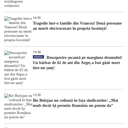
14:35
Tragedie într-o familie din Vrancea! Două persoane
au murit electrocutate în propria locuință!
13:30
FOTO
Descoperire șocantă pe marginea drumului!
Un bărbat de 62 de ani din Argeș a fost găsit mort
într-un șanț!
12:20
Ilie Bolojan nu cedează în fața sindicatelor: „Mai
mult decât își permite România nu putem da”