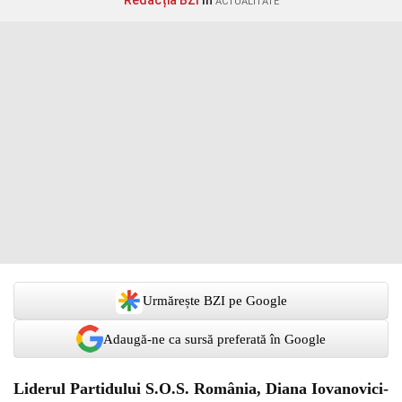
Redacția BZI
în
ACTUALITATE
Urmărește BZI pe Google
Adaugă-ne ca sursă preferată în Google
Liderul Partidului S.O.S. România,
Diana Iovanovici-