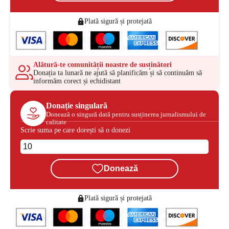
Plată sigură și protejată
Alătură-te comunității noastre de susținători
Donația ta lunară ne ajută să planificăm și să continuăm să
informăm corect și echidistant
Donație singulară
Donează o singură dată pentru susținerea jurnalismului de
calitate
Scrie suma pe care dorești să o donezi
Donează
Plată sigură și protejată