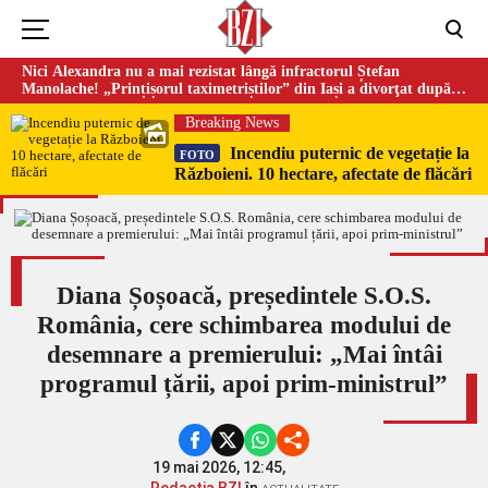
Nici Alexandra nu a mai rezistat lângă infractorul Ștefan
Manolache! „Prințișorul taximetriștilor” din Iași a divorţat după
doi ani de căsnicie
Breaking News
Incendiu puternic de vegetație la
FOTO
Războieni. 10 hectare, afectate de flăcări
Diana Șoșoacă, președintele S.O.S.
România, cere schimbarea modului de
desemnare a premierului: „Mai întâi
programul țării, apoi prim-ministrul”
19 mai 2026, 12:45,