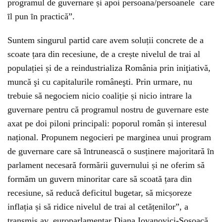
programul de guvernare și apoi persoana/persoanele care
ȋl pun ȋn practică”.
Suntem singurul partid care avem soluții concrete de a
scoate țara din recesiune, de a crește nivelul de trai al
populației și de a reindustrializa România prin iniţiativă,
muncă şi cu capitalurile româneşti. Prin urmare, nu
trebuie să negociem nicio coaliție și nicio intrare la
guvernare pentru că programul nostru de guvernare este
axat pe doi piloni principali: poporul român și interesul
național. Propunem negocieri pe marginea unui program
de guvernare care să ȋntrunească o susținere majoritară ȋn
parlament necesară formării guvernului și ne oferim să
formăm un guvern minoritar care să scoată țara din
recesiune, să reducă deficitul bugetar, să micșoreze
inflația și să ridice nivelul de trai al cetățenilor”, a
transmis av. europarlamentar Diana Iovanovici-Șoșoacă,