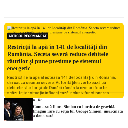
ARTICOL RECOMANDAT
Restricții la apă în 141 de localități din
România. Seceta severă reduce debitele
râurilor și pune presiune pe sistemul
energetic
Restricțiile la apă afectează 141 de localități din România,
din cauza secetei severe. Autoritățile avertizează că
debitele râurilor și ale Dunării rămân la niveluri foarte
scăzute, iar situația influențează inclusiv funcționarea
Centralei Nucleare de la Cernavodă. România se confruntă
A1.ro
cu una dintre cele mai dificile perioade din punct de vedere
Cum arată Ilinca Simion cu burtica de gravidă.
hidrologic din ultimii ani. Lipsa […]
Imagini rare cu soția lui George Simion, însărcinată
a doua oară