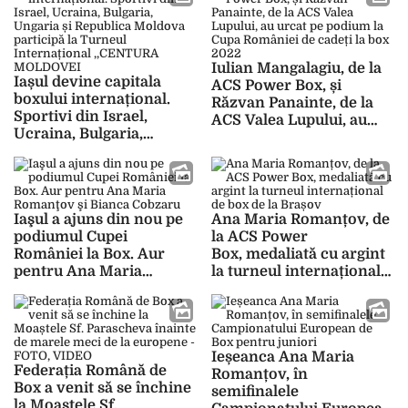
la competiţia din Craiova
Iulian Mangalagiu, de la
Iașul devine capitala
ACS Power Box, și
boxului internațional.
Răzvan Panainte, de la
Sportivi din Israel,
ACS Valea Lupului, au
Ucraina, Bulgaria,
urcat pe podium la Cupa
Ungaria și Republica
României de cadeți la
Moldova participă la
box 2022
Turneul Internațional
,,CENTURA MOLDOVEI”
Iaşul a ajuns din nou pe
Ana Maria Romanțov, de
– FOTO
podiumul Cupei
la ACS Power
României la Box. Aur
Box, medaliată cu argint
pentru Ana Maria
la turneul internațional
Romanţov şi Bianca
de box de la Brașov
Cobzaru
Ieșeanca Ana Maria
Federația Română de
Romanțov, în
Box a venit să se închine
semifinalele
la Moaștele Sf.