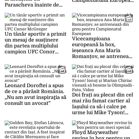
Campionatului European
Parascheva înainte de
de Box pentru juniori
marele meci de la
europene -FOTO, VIDEO
Un tânăr sportiv a primit
Vicecampioana
un mesaj de susținere
europeană la box,
din partea multiplului
ieșeanca Ana Maria
campion UFC Conor
Romanțov, se antrenează
McGregor
din greu pentru
Campionatul European
Leonard Doroftei a spus
de ce a părăsit România.
Doi frați au plecat din cel
„Nu am avut inspiraţia să
mai rău famat cartier al
consult un avocat”
Iașului ca să-i calce pe
urme lui Mike Tyson!
Ionuț și Marian Chiriac
visează să boxeze la
Olimpiadă – Foto, Video
Floyd Mayweather
revine în box pentru un