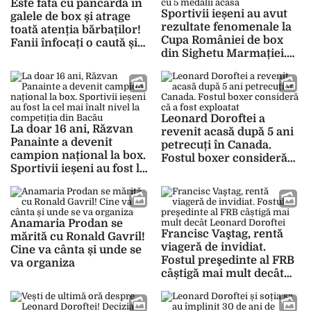
Este fata cu pancarda în
Sportivii ieșeni au avut
galele de box și atrage
rezultate fenomenale la
toată atenția bărbaților!
Cupa României de box
Fanii înfocați o caută și
din Sighetu Marmației.
după meciuri!
Băieții s-au întors cu 5
medalii acasă
Leonard Doroftei a
La doar 16 ani, Răzvan
revenit acasă după 5 ani
Panainte a devenit
petrecuți în Canada.
campion național la box.
Fostul boxer consideră
Sportivii ieșeni au fost la
că a fost exploatat
cel mai înalt nivel la
competiția din Bacău
Anamaria Prodan se
Francisc Vaştag, rentă
mărită cu Ronald Gavril!
viageră de invidiat.
Cine va cânta și unde se
Fostul preşedinte al FRB
va organiza
câștigă mai mult decât
Leonard Doroftei