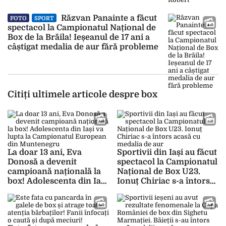
Răzvan Panainte a făcut
FOTO
SPORT
spectacol la Campionatul Național de
Box de la Brăila! Ieșeanul de 17 ani a
câștigat medalia de aur fără probleme
Citiți ultimele articole despre box
La doar 13 ani, Eva
Sportivii din Iași au făcut
Donosă a devenit
spectacol la Campionatul
campioană națională la
Național de Box U23.
box! Adolescenta din Iași
Ionuț Chiriac s-a întors
va lupta la Campionatul
acasă cu medalia de aur
European din
Muntenegru