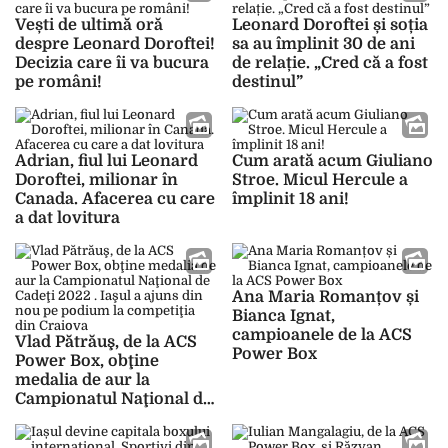
Vești de ultimă oră
Leonard Doroftei și soția
despre Leonard Doroftei!
sa au împlinit 30 de ani
Decizia care îi va bucura
de relație. „Cred că a fost
pe români!
destinul”
Adrian, fiul lui Leonard
Cum arată acum Giuliano
Doroftei, milionar în
Stroe. Micul Hercule a
Canada. Afacerea cu care
împlinit 18 ani!
a dat lovitura
Ana Maria Romanțov și
Bianca Ignat,
campioanele de la ACS
Vlad Pătrăuş, de la ACS
Power Box
Power Box, obţine
medalia de aur la
Campionatul Naţional de
Cadeţi 2022 . Iaşul a
ajuns din nou pe podium