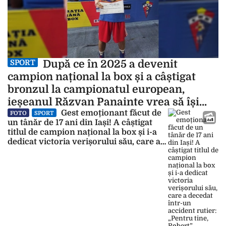
După ce în 2025 a devenit
SPORT
campion național la box și a câștigat
bronzul la campionatul european,
ieșeanul Răzvan Panainte vrea să își
depășească recordurile
Gest emoționant făcut de
FOTO
SPORT
un tânăr de 17 ani din Iași! A câștigat
titlul de campion național la box și i-a
dedicat victoria verișorului său, care a
decedat într-un accident rutier: „Pentru
tine, Robert”