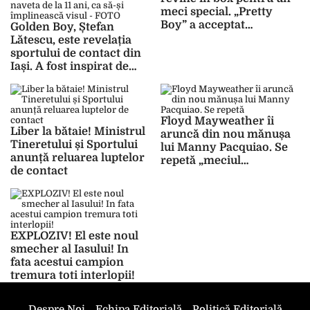
meci special. „Pretty
Boy” a acceptat
Golden Boy, Ștefan
provocarea lui Logan
Lătescu, este revelația
Paul. Lupta va fi pe 20
sportului de contact din
februarie 2021
Iași. A fost inspirat de
Cătălin Moroșanu și face
naveta de la 11 ani, ca să-
și împlinească visul –
FOTO
Floyd Mayweather îi
Liber la bătaie! Ministrul
aruncă din nou mănușa
Tineretului și Sportului
lui Manny Pacquiao. Se
anunță reluarea luptelor
repetă „meciul
de contact
secolului”?
EXPLOZIV! El este noul
smecher al Iasului! In
fata acestui campion
tremura toti interlopii!
Despre Noi
Echipa Editorială
Politică Editorială