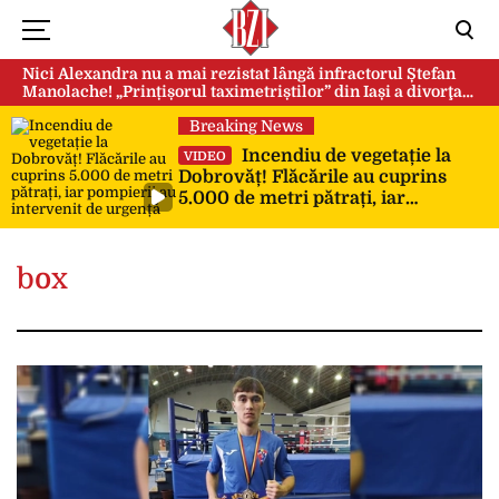
Nici Alexandra nu a mai rezistat lângă infractorul Ștefan
Manolache! „Prințișorul taximetriștilor” din Iași a divorţat
după doi ani de căsnicie
Breaking News
Incendiu de vegetație la
VIDEO
Dobrovăț! Flăcările au cuprins
5.000 de metri pătrați, iar
pompierii au intervenit de urgență
box