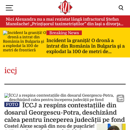
Nici Alexandra nu a mai rezistat lângă infractorul Ștefan
Manolache! „Prințișorul taximetriștilor” din Iași a divorţat
după doi ani de căsnicie
Breaking News
Incident la graniță! O dronă a
intrat din România în Bulgaria şi a
explodat la 100 de metri de
frontieră
iccj
ÎCCJ a respins contestațiile din
FOTO
dosarul Georgescu-Potra, deschizând
calea pentru începerea judecății pe fond
Costel Alexe scapă din nou de pușcărie!