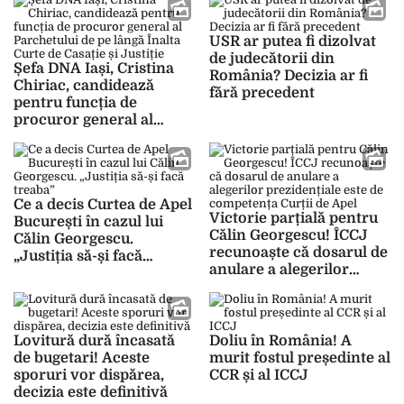
scape!
USR ar putea fi dizolvat
de judecătorii din
Șefa DNA Iași, Cristina
România? Decizia ar fi
Chiriac, candidează
fără precedent
pentru funcția de
procuror general al
Parchetului de pe lângă
Înalta Curte de Casație și
Justiție
Ce a decis Curtea de Apel
Victorie parțială pentru
București în cazul lui
Călin Georgescu! ÎCCJ
Călin Georgescu.
recunoaște că dosarul de
„Justiția să-și facă
anulare a alegerilor
treaba”
prezidențiale este de
competența Curții de
Apel
Lovitură dură încasată
Doliu în România! A
de bugetari! Aceste
murit fostul președinte al
sporuri vor dispărea,
CCR și al ICCJ
decizia este definitivă