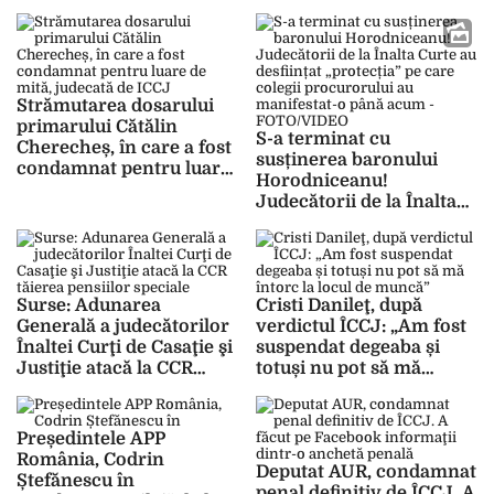
Strămutarea dosarului
primarului Cătălin
S-a terminat cu
Cherecheș, în care a fost
susținerea baronului
condamnat pentru luare
Horodniceanu!
de mită, judecată de ICCJ
Judecătorii de la Înalta
Curte au desființat
„protecția” pe care
colegii procurorului au
manifestat-o până acum
Surse: Adunarea
Cristi Danileţ, după
– FOTO/VIDEO
Generală a judecătorilor
verdictul ÎCCJ: „Am fost
Înaltei Curţi de Casaţie şi
suspendat degeaba și
Justiţie atacă la CCR
totuși nu pot să mă
tăierea pensiilor speciale
întorc la locul de muncă”
Președintele APP
România, Codrin
Deputat AUR, condamnat
Ștefănescu în
penal definitiv de ÎCCJ. A