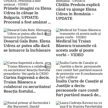
Cătălin Predoiu explică
Primele imagini cu Elena
când va ajunge Elena
Udrea în cătușe în
Udrea în România –
Bulgaria. UPDATE:
UPDATE
Procesul a fost amânat –
VIDEO
Dosarul Gala Bute. Elena
Medicul lui Traian
Udrea ar putea afla dacă
Băsescu transmite că
se întoarce la închisoare
acesta aude și poate
vorbi – VIDEO
Curtea Supremă a decis.
Înalta Curte de Casație și
Traian Băsescu a
Justiție a decis:
colaborat cu securitatea!
persoanele care comit
Reacția fostului
furt purtând mască de
președinte: Voi apela la
protecție vor fi
CEDO
condamnate la furt