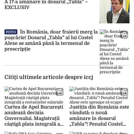
A 17-a amânare în dosarul „Tabla” –
EXCLUSIV
În România, doar fraierii merg la
FOTO
pușcărie! Dosarul „Tabla” al lui Costel
Alexe se amână până la termenul de
prescripție
Citiți ultimele articole despre iccj
Curtea de Apel București
Justiția din România este
anulează decizia
vândută: o nouă
Guvernului. Magistrații
amânare în dosarul
câștigă plata integrală a
„Tabla”! Penalul Costel
restanțelor salariale
Alexe este aproape să