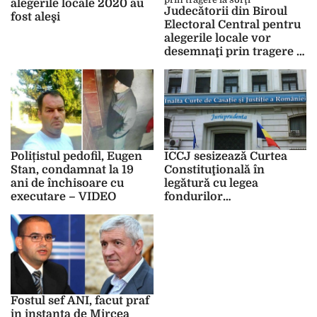
alegerile locale 2020 au
Judecătorii din Biroul
fost aleşi
Electoral Central pentru
alegerile locale vor
desemnaţi prin tragere la
sorţi
Polițistul pedofil, Eugen
ICCJ sesizează Curtea
Stan, condamnat la 19
Constituţională în
ani de închisoare cu
legătură cu legea
executare – VIDEO
fondurilor
nerambusabile
Fostul sef ANI, facut praf
in instanta de Mircea