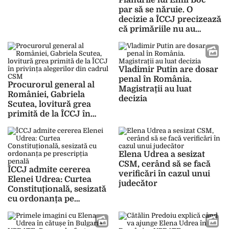
Planurile lui Emil Boc
judecătorii să nu stea cu
par să se năruie. O
`fundul pe dosare`” –
decizie a ÎCCJ precizează
VIDEO
că primăriile nu au
dreptul să le ceară
„donații” investitorilor
Vladimir Putin are dosar
penal în România.
Procurorul general al
Magistrații au luat
României, Gabriela
decizia
Scutea, lovitură grea
primită de la ÎCCJ în
privința alegerilor din
cadrul CSM
Elena Udrea a sesizat
CSM, cerând să se facă
ÎCCJ admite cererea
verificări în cazul unui
Elenei Udrea: Curtea
judecător
Constituțională, sesizată
cu ordonanța pe
prescripția penală