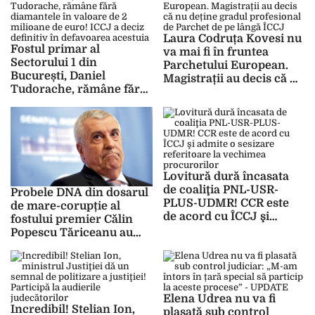
calificat
Laura Codruța Kovesi nu
Fostul primar al
va mai fi în fruntea
Sectorului 1 din
Parchetului European.
București, Daniel
Magistrații au decis că nu
Tudorache, rămâne fără
deține gradul profesional
diamantele în valoare de
de Parchet de pe lângă
2 milioane de euro! ICCJ
ÎCCJ
a deciz definitiv în
defavoarea acestuia
Lovitură dură încasata
de coaliţia PNL-USR-
Probele DNA din dosarul
PLUS-UDMR! CCR este
de mare-corupție al
de acord cu ÎCCJ şi
fostului premier Călin
admite o sesizare
Popescu Tăriceanu au
referitoare la vechimea
fost validate. Dosarul
procurorilor
poate fi trimis în judecată
Elena Udrea nu va fi
Incredibil! Stelian Ion,
plasată sub control