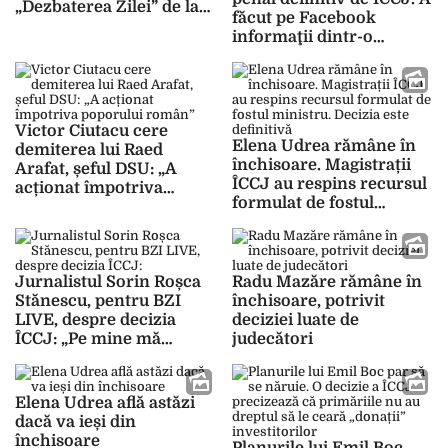
„Dezbaterea Zilei” de la
făcut pe Facebook
BZI LIVE despre decizia
informaţii dintr-o
ÎCCJ legată de
anchetă penală
certificatul COVID-19 și
abuzurile din pandemie
Victor Ciutacu cere
Elena Udrea rămâne în
demiterea lui Raed
închisoare. Magistrații
Arafat, șeful DSU: „A
ÎCCJ au respins recursul
acționat împotriva
formulat de fostul
poporului român”
ministru. Decizia este
definitivă
Jurnalistul Sorin Roșca
Radu Mazăre rămâne în
Stănescu, pentru BZI
închisoare, potrivit
LIVE, despre decizia
deciziei luate de
ÎCCJ: „Pe mine mă
judecători
interesează ca Justiția să
se facă conform
Constituției României…!
Elena Udrea află astăzi
Prescripția e legată de
dacă va ieși din
celeritate, procurorii și
închisoare