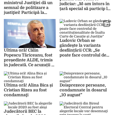
ministrul Justiţiei dă un
judiciar: „M-am întors în
semnal de politizare a
țară special să particip la
justiţiei! Participă la
aceste procese” –
audierile judecătorilor
UPDATE
Ludovic Orban se
gândește la varianta
desființării CCR: „Se
Ultima oră! Călin
poate face controlul de
Popescu Tăriceanu, fost
constituționalitate de
președinte ALDE, trimis
Înalta Curte de Casație și
în judecată. Ce acuzații i
Justiție”
se aduc
Ultima oră! Alina Bica și
Doisprezece persoane,
Cristian Rizea au fost
condamnate în dosarul
condamnaţi
„10 august”
Judecătorii BEC la