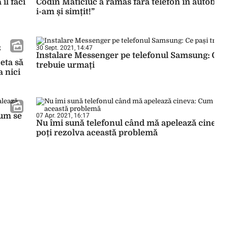
îl faci
Codin Maticiuc a rămas fără telefon în autobu
i-am și simțit!”
30 Sept. 2021, 14:47
Instalare Messenger pe telefonul Samsung: Ce p
eta să
trebuie urmați
a nici
cum se
07 Apr. 2021, 16:17
Nu îmi sună telefonul când mă apelează cineva
poți rezolva această problemă