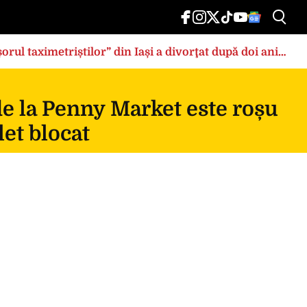
rul taximetriștilor” din Iași a divorţat după doi ani
de la Penny Market este roșu
et blocat