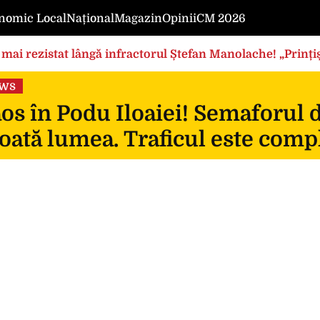
nomic Local
Național
Magazin
Opinii
CM 2026
mai rezistat lângă infractorul Ștefan Manolache! „Prințișo
ews
s în Podu Iloaiei! Semaforul 
oată lumea. Traficul este compl