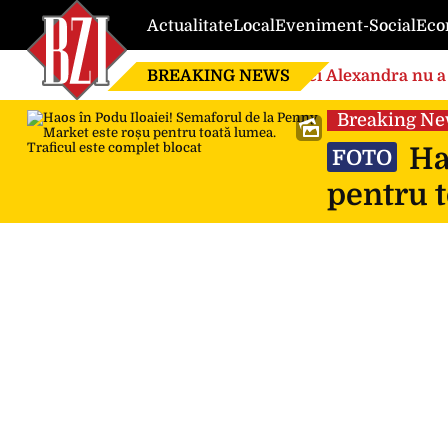
Actualitate
Local
Eveniment-Social
Eco
BREAKING NEWS
Nici Alexandra nu a 
de căsnicie
Breaking N
Hao
FOTO
pentru t