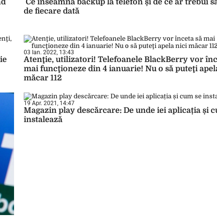
nd
Ce înseamnă backup la telefon și de ce ar trebui să 
de fiecare dată
03 Ian. 2022, 13:43
ie
Atenţie, utilizatori! Telefoanele BlackBerry vor înc
mai funcţioneze din 4 ianuarie! Nu o să puteţi apel
măcar 112
19 Apr. 2021, 14:47
Magazin play descărcare: De unde iei aplicația și 
instalează