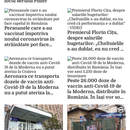
locul serului Pfizer
Persoanele care s-au
Premierul Florin Cițu,
vaccinat împotriva
despre salariile
noului coronavirus în
bugetarilor: „Cheltuielile
străinătate pot face
s-au dublat, eu nu cred că
rapelul în România
performanța s-a dublat”
– VIDEO
Aeronava ce transporta
Peste 26.000 doze de
dozele de vaccin anti-
vaccin anti-Covid-19 de
Covid-19 de la Moderna
la Moderna, distribuite în
nu a putut ateriza la
România. În Iași vor sosi
Craiova
5.210 doze de imunizare