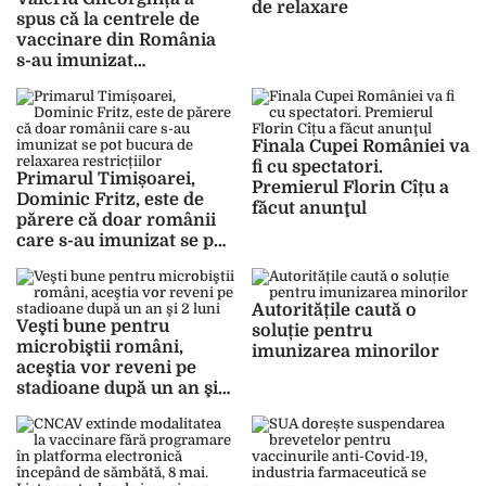
de relaxare
spus că la centrele de
vaccinare din România
s-au imunizat
aproximativ 18.000 de
cetățeni străini
Finala Cupei României va
fi cu spectatori.
Primarul Timișoarei,
Premierul Florin Cîțu a
Dominic Fritz, este de
făcut anunţul
părere că doar românii
care s-au imunizat se pot
bucura de relaxarea
restricțiilor
Autoritățile caută o
Veşti bune pentru
soluție pentru
microbiştii români,
imunizarea minorilor
aceştia vor reveni pe
stadioane după un an şi 2
luni