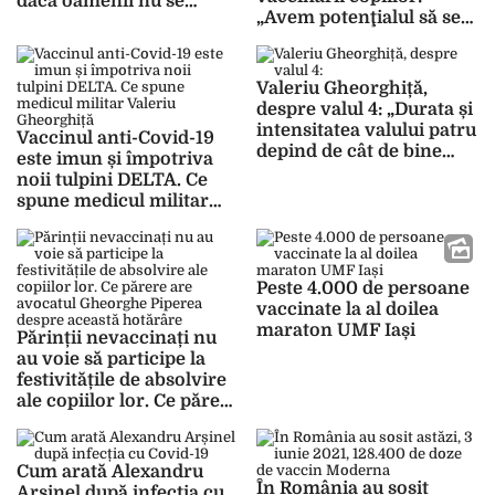
dacă oamenii nu se
„Avem potenţialul să se
vaccinează
producă o catastrofă
absolută”
Valeriu Gheorghiță,
despre valul 4: „Durata și
intensitatea valului patru
Vaccinul anti-Covid-19
depind de cât de bine
este imun și împotriva
vom fi protejați”
noii tulpini DELTA. Ce
spune medicul militar
Valeriu Gheorghiță
Peste 4.000 de persoane
vaccinate la al doilea
maraton UMF Iași
Părinții nevaccinați nu
au voie să participe la
festivitățile de absolvire
ale copiilor lor. Ce părere
are avocatul Gheorghe
Piperea despre această
hotărâre
Cum arată Alexandru
În România au sosit
Arșinel după infecția cu