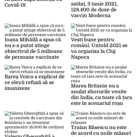
astăzi, 3 iunie 2021,
Covid-19
128.400 de doze de
vaccin Moderna
Ioana Mihăilă a spus că
Vești bune pentru
nu s-a putut atinge
români. Untold 2021 se
obiectivul de 5 milioane
va organiza la Cluj
de persoane vaccinate
Napoca
Rareș Voicu a explicat de
ce elevii refuză să se
Marea Britanie nu a
imunizeze
anulat zborurile venite
din India, cu toate că țara
este în scenariul roșu
Traian Băsescu nu este
de acord cu noile măsuri
Valeriu Gheorghiță a