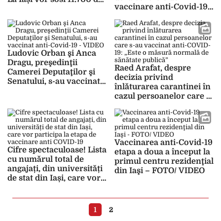
vaccinare anti-Covid-19:
doze
„Ține de cultura
noastră!”
Ludovic Orban şi Anca
Dragu, preşedinţii
Raed Arafat, despre
Camerei Deputaţilor şi
decizia privind
Senatului, s-au vaccinat
înlăturarea carantinei în
anti-Covid-19 – VIDEO
cazul persoanelor care s-
au vaccinat anti-COVID-
19: „Este o măsură
normală de sănătate
publică”
Vaccinarea anti-Covid-19
Cifre spectaculoase! Lista
etapa a doua a început la
cu numărul total de
primul centru rezidenţial
angajați, din universități
din Iaşi – FOTO/ VIDEO
de stat din Iași, care vor
participa la etapa de
vaccinare anti COVID-19
1
2