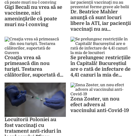
Gigi Becali nu vrea să se
Dr. Beatrice Mahler
vaccineze, nici
anunţă că sunt locuri
ameninţările că poate
libere la ATI, iar pacienţii
muri nu-l conving
vaccinaţi nu au
prezentat forme grave
ale bolii
Croaţia vrea să
Se prelungesc restricțiile
primească din nou
în Capitală! Bucureștiul
turişti. Testarea
are o rată de infectare de
călătorilor, suportată de
4,41 cazuri la mia de
Guvern
locuitori
Zona Zoster, un nou
efect advers al
vaccinului anti-Covid-19
Locuitorii Poloniei au
fost vaccinaţi cu
tratament anti-riduri în