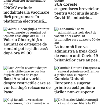
SUA dorește
CNCAV extinde
suspendarea brevetelor
modalitatea la vaccinare
pentru vaccinurile anti-
fără programare în
Covid-19, industria
platforma electronică
farmaceutică se opune
începând de sămbătă, 8
mai. Lista centrelor de
imunizare din Iași
Valeriu Gheorghiţă a
anunţat ce categorie de
La toamnă li se va
români pot ieşi din casă
administra a treia doză
după ora 22:00
de vaccin anti-Covid-19
britanicilor care au peste
50 de ani
Raed Arafat a vorbit
Comisia Uniunii
despre restricțiile care se
Europene a sugerat
vor lua după relaxarea de
primirea cetăţenilor a
Paște
ţărilor non-europene