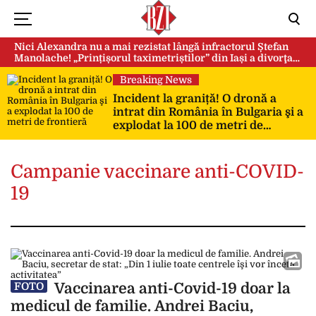
Nici Alexandra nu a mai rezistat lângă infractorul Ștefan
Manolache! „Prințișorul taximetriștilor” din Iași a divorţat
după doi ani de căsnicie
Breaking News
Incident la graniță! O dronă a
intrat din România în Bulgaria şi a
explodat la 100 de metri de
frontieră
Campanie vaccinare anti-COVID-
19
Vaccinarea anti-Covid-19 doar la
FOTO
medicul de familie. Andrei Baciu,