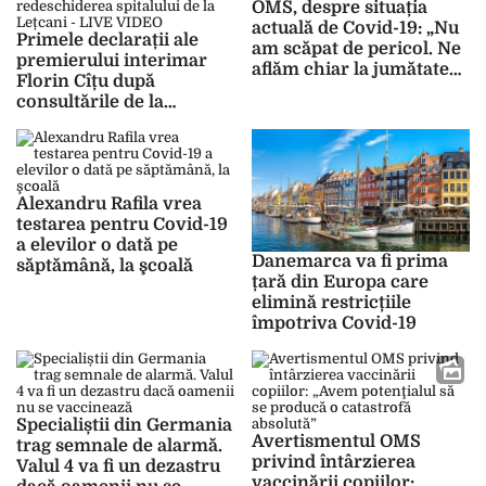
OMS, despre situația
actuală de Covid-19: „Nu
Primele declarații ale
am scăpat de pericol. Ne
premierului interimar
aflăm chiar la jumătatea
Florin Cîțu după
acestei pandemii”
consultările de la
Cotroceni. Ce spune
despre redeschiderea
spitalului de la Lețcani –
LIVE VIDEO
Alexandru Rafila vrea
testarea pentru Covid-19
a elevilor o dată pe
Danemarca va fi prima
săptămână, la şcoală
țară din Europa care
elimină restricțiile
împotriva Covid-19
Specialiștii din Germania
Avertismentul OMS
trag semnale de alarmă.
privind întârzierea
Valul 4 va fi un dezastru
vaccinării copiilor: