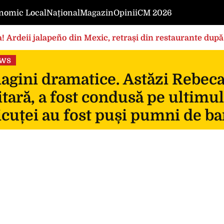
nomic Local
Național
Magazin
Opinii
CM 2026
! Ardeii jalapeño din Mexic, retrași din restaurante după
ews
gini dramatice. Astăzi Rebeca, 
itară, a fost condusă pe ultimul
icuței au fost puși pumni de ba