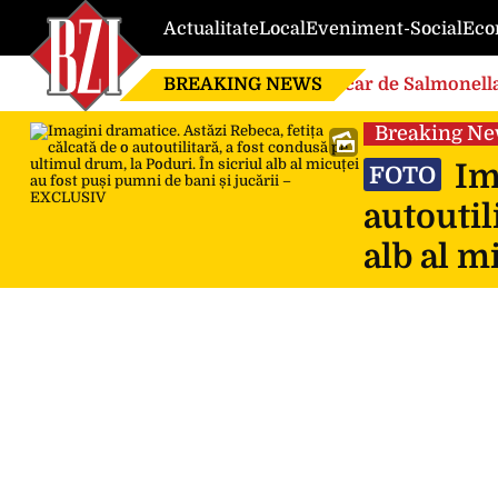
Actualitate
Local
Eveniment-Social
Eco
BREAKING NEWS
Focar de Salmonella
Breaking N
Ima
FOTO
autoutil
alb al m