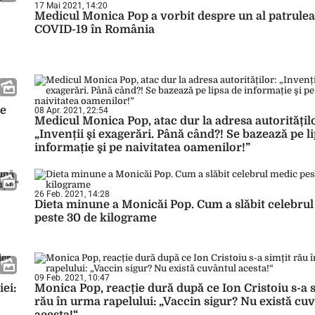
17 Mai 2021, 14:20
Medicul Monica Pop a vorbit despre un al patrulea
COVID-19 în România
de
08 Apr. 2021, 22:54
Medicul Monica Pop, atac dur la adresa autoritățil
„Invenții şi exagerări. Până când?! Se bazează pe l
informație şi pe naivitatea oamenilor!”
26 Feb. 2021, 14:28
Dieta minune a Monicăi Pop. Cum a slăbit celebru
peste 30 de kilograme
09 Feb. 2021, 10:47
ei:
Monica Pop, reacție dură după ce Ion Cristoiu s-a s
rău în urma rapelului: „Vaccin sigur? Nu există cu