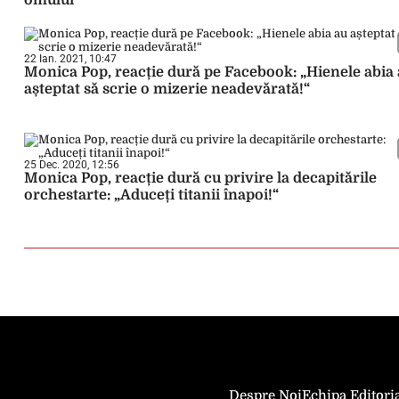
omului”
22 Ian. 2021, 10:47
Monica Pop, reacție dură pe Facebook: „Hienele abia
așteptat să scrie o mizerie neadevărată!“
25 Dec. 2020, 12:56
Monica Pop, reacție dură cu privire la decapitările
orchestarte: „Aduceți titanii înapoi!“
Despre Noi
Echipa Editori