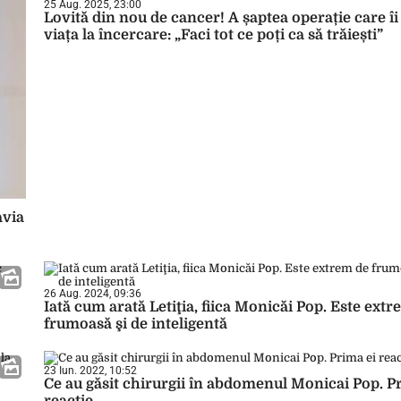
25 Aug. 2025, 23:00
Lovită din nou de cancer! A șaptea operație care î
viața la încercare: „Faci tot ce poți ca să trăiești”
avia
26 Aug. 2024, 09:36
Iată cum arată Letiţia, fiica Monicăi Pop. Este ext
frumoasă şi de inteligentă
23 Iun. 2022, 10:52
Ce au găsit chirurgii în abdomenul Monicai Pop. P