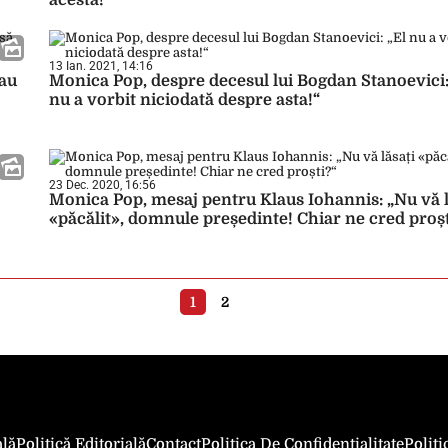
acesta!“
13 Ian. 2021, 14:16
 au
Monica Pop, despre decesul lui Bogdan Stanoevici:
nu a vorbit niciodată despre asta!“
23 Dec. 2020, 16:56
Monica Pop, mesaj pentru Klaus Iohannis: „Nu vă l
«păcălit», domnule președinte! Chiar ne cred proșt
1
2
ală
Politică Editorială
Contact
Politica De Confidentialitate
Polit