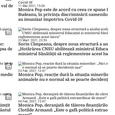
 val de
11 Mai 2021, 15:06
Monica Pop este de acord cu ceea ce spune Dan
Budeanu, în privința discriminării oamenilor ca
au imunizat împotriva Covid-19
23 Mart. 2021, 23:50
or:
Sorin Cîmpeanu, despre noua structură a anului
ipsa de
„Hotărârea CNSU abilitează ministrul Educației 
ministrul Sănătății să reglementeze acest lucru
23 Feb. 2021, 12:47
l medic
Monica Pop, reacție dură la situația minerilor: „
animalele nu e normal să se poarte decidenții a
04 Feb. 2021, 15:47
imțit
Monica Pop, deranjată de tăierea finanțărilor de
vântul
Clotilde Armand: „Este o gafă politică extraordi