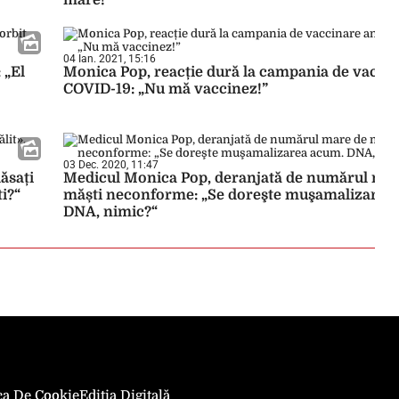
mare!“
04 Ian. 2021, 15:16
 „El
Monica Pop, reacție dură la campania de vaccin
COVID-19: „Nu mă vaccinez!”
03 Dec. 2020, 11:47
ăsați
Medicul Monica Pop, deranjată de numărul mar
i?“
măști neconforme: „Se doreşte muşamalizarea
DNA, nimic?“
ica De Cookie
Ediția Digitală