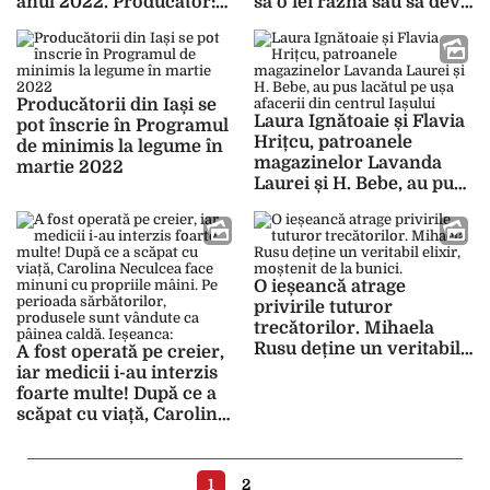
anul 2022. Producător:
să o iei razna sau să devii
”S-a scumpit totul”
alcoolic”
Producătorii din Iași se
Laura Ignătoaie și Flavia
pot înscrie în Programul
Hrițcu, patroanele
de minimis la legume în
magazinelor Lavanda
martie 2022
Laurei și H. Bebe, au pus
lacătul pe ușa afacerii din
centrul Iașului
O ieșeancă atrage
privirile tuturor
trecătorilor. Mihaela
Rusu deține un veritabil
A fost operată pe creier,
elixir, moștenit de la
iar medicii i-au interzis
bunici. „Vecinii care
foarte multe! După ce a
locuiesc în preajmă
scăpat cu viață, Carolina
apreciază mirosul. E
Neculcea face minuni cu
ceva special în aer când
propriile mâini. Pe
lucrez cu materia primă”
perioada sărbătorilor,
1
2