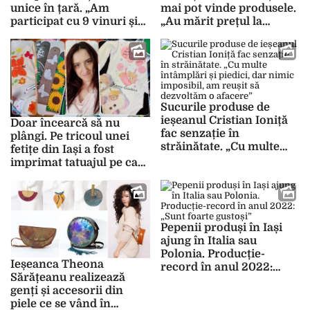
unice în țară. „Am
mai pot vinde produsele.
participat cu 9 vinuri și
„Au mărit prețul la
am luat 8 medalii de aur
tarabă. E o mafie a
și una de argint”
piețelor”
Sucurile produse de
ieșeanul Cristian Ioniță
Doar încearcă să nu
fac senzație în
plângi. Pe tricoul unei
străinătate. „Cu multe
fetițe din Iași a fost
întâmplări și piedici, dar
imprimat tatuajul pe care
nimic imposibil, am
mama ei îl avea înainte
reușit să dezvoltăm o
de moarte: „Mi se
afacere”
zbârlește pielea când
vorbesc despre asta”
Pepenii produși în Iași
ajung în Italia sau
Polonia. Producție-
Ieșeanca Theona
record în anul 2022:
Sărățeanu realizează
„Sunt foarte gustoși”
genți și accesorii din
piele ce se vând în