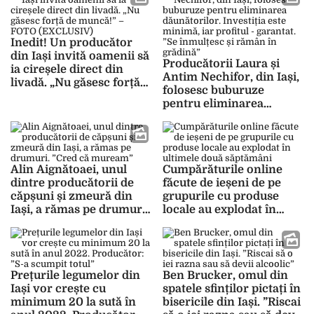
Inedit! Un producător
din Iași invită oamenii să
Producătorii Laura și
ia cireșele direct din
Antim Nechifor, din Iași,
livadă. „Nu găsesc forță
folosesc buburuze
de muncă!” – FOTO
pentru eliminarea
(EXCLUSIV)
dăunătorilor. Investiția
este minimă, iar profitul
– garantat. ”Se înmulțesc
și rămân în grădină”
Alin Aignătoaei, unul
Cumpărăturile online
dintre producătorii de
făcute de ieșeni de pe
căpșuni și zmeură din
grupurile cu produse
Iași, a rămas pe drumuri.
locale au explodat în
”Cred că muream”
ultimele două săptămâni
Prețurile legumelor din
Ben Brucker, omul din
Iași vor crește cu
spatele sfinților pictați în
minimum 20 la sută în
bisericile din Iași. ”Riscai