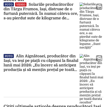
Solariile producătorilor
FOTO
VIDEO
din Târgu Frumos, Iași, distruse de o
furtună puternică. În numai câteva ore,
s-au pierdut sute de kilograme de
legume. „Sunt necăjiți”
Alin Aignătoaei, producător din
FOTO
Iași, va ieși pe piață cu căpșuni la finalul
lunii mai 2026: „Eu încerc să anticipez
producția și să mențin prețul pe toată
durata recoltei”
Citiți ultimele articole despre producători Iași