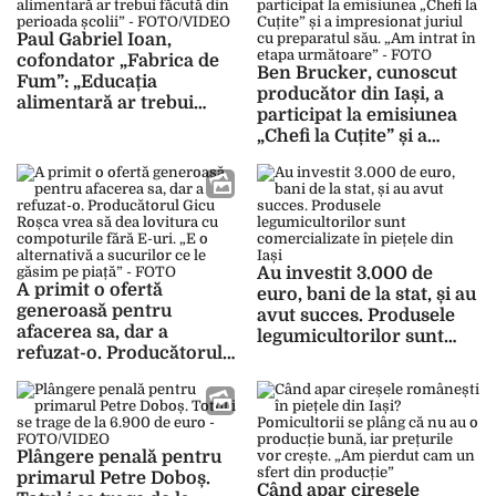
Paul Gabriel Ioan,
cofondator „Fabrica de
Ben Brucker, cunoscut
Fum”: „Educația
producător din Iași, a
alimentară ar trebui
participat la emisiunea
făcută din perioada
„Chefi la Cuțite” și a
școlii” – FOTO/VIDEO
impresionat juriul cu
preparatul său. „Am
intrat în etapa
următoare” – FOTO
Au investit 3.000 de
A primit o ofertă
euro, bani de la stat, și au
generoasă pentru
avut succes. Produsele
afacerea sa, dar a
legumicultorilor sunt
refuzat-o. Producătorul
comercializate în piețele
Gicu Roșca vrea să dea
din Iași
lovitura cu compoturile
fără E-uri. „E o
alternativă a sucurilor ce
Plângere penală pentru
le găsim pe piață” – FOTO
primarul Petre Doboș.
Când apar cireșele