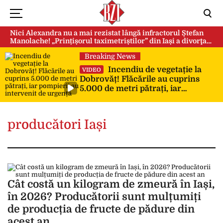
Nici Alexandra nu a mai rezistat lângă infractorul Ștefan
Manolache! „Prințișorul taximetriștilor” din Iași a divorţat
după doi ani de căsnicie
Breaking News
Incendiu de vegetație la
VIDEO
Dobrovăț! Flăcările au cuprins
5.000 de metri pătrați, iar
pompierii au intervenit de urgență
producători Iași
Cât costă un kilogram de zmeură în Iași,
în 2026? Producătorii sunt mulțumiți
de producția de fructe de pădure din
acest an