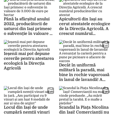
străinătate.
atelierul, să mă ocup
„Personalizarea e
doar de asta” – GALERIE
farmecul unui cadou”
FOTO
Până la sfârșitul anului
Apicultorii din Iași au
2022, producătorii de
cerut atestatele ecologice
usturoi din Iași primesc
de la Direcția Agricolă. A
o subvenție în valoare de
crescut numărul
3.000 de euro pe hectar
producătorilor cu atestat
Ieșenii mai pot depune
cererile pentru atestarea
ecologică la Direcția
Decât în uniformă
Agricolă
militară la paradă, mai
bine în rochie vaporoasă
în lanul de lavandă! A
renunțat la carieră
pentru a pune pe
picioare o afacere de
succes
Locul din Iași de unde
Scandal la Piața Nicolina
cumpără nemții vinuri
din Iași! Comercianții nu