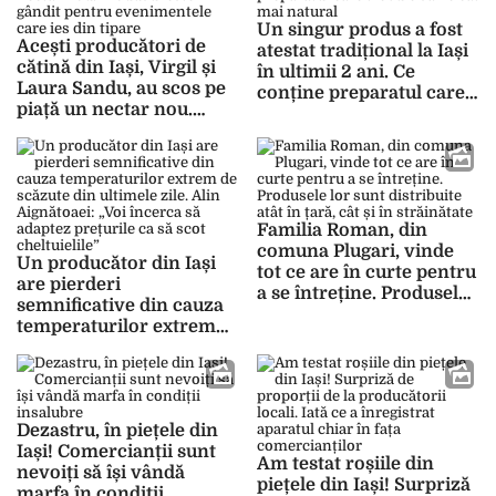
Un singur produs a fost
Acești producători de
atestat tradițional la Iași
cătină din Iași, Virgil și
în ultimii 2 ani. Ce
Laura Sandu, au scos pe
conține preparatul care
piață un nectar nou.
trebuie să fie cât mai
Produsul este gândit
natural
pentru evenimentele
care ies din tipare
Familia Roman, din
comuna Plugari, vinde
Un producător din Iași
tot ce are în curte pentru
are pierderi
a se întreține. Produsele
semnificative din cauza
lor sunt distribuite atât
temperaturilor extrem
în țară, cât și în
de scăzute din ultimele
străinătate
zile. Alin Aignătoaei: „Voi
încerca să adaptez
prețurile ca să scot
Dezastru, în piețele din
cheltuielile”
Iași! Comercianții sunt
Am testat roșiile din
nevoiți să își vândă
piețele din Iași! Surpriză
marfa în condiții