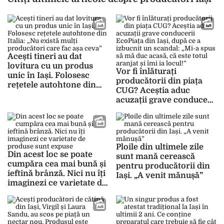
Acești tineri au dat
lovitura cu un produs
Vor fi înlăturați
unic în Iași. Folosesc
producătorii din piața
rețetele autohtone din
CUG? Aceștia aduc
Italia: „Nu există mulți
acuzații grave conducerii
producători care fac așa
EcoPiața din Iași, după ce
ceva”
a izbucnit un scandal:
„Mi-a spus să mă duc
acasă, că este totul
Ploile din ultimele zile
aranjat și îmi ia locul!”
Din acest loc se poate
sunt mană cerească
cumpăra cea mai bună și
pentru producătorii din
ieftină brânză. Nici nu îți
Iași. „A venit mănușă”
imaginezi ce varietate de
produse sunt expuse