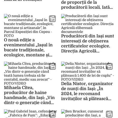
de proporții de la
insalubre
producătorii locali. Iată
ce a înregistrat aparatul
chiar în fața
comercianților
Producătorii din Iași sunt
O nouă ediție a
interesați de obținerea
evenimentului „Iașul în
certificatelor ecologice.
bucate tradiționale,
Direcția Agricolă
ecologice, montane și
eliberează documentele
artizanale”, în Parcul
Expoziției din Copou –
FOTO
Delia Nistor, organizator
Mihaela Cîtea,
de nunți din Iași: „În
producător de haine
2024, le recomand
handmade, din Iași: „Vin
invitaților să plătească
dintr-o generație când
1.400 de lei de cuplu” –
toată lumea trebuia să fie
FOTO/VIDEO
contabil, medic sau
avocat” – FOTO/VIDEO