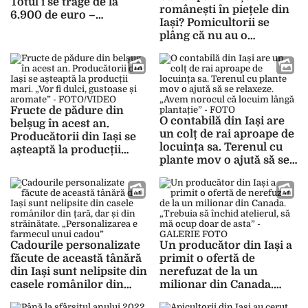
Totul i se trage de la
românești în piețele din
6.900 de euro –
Iași? Pomicultorii se
FOTO/VIDEO
plâng că nu au o
producție bună, iar
prețurile vor crește. „Am
pierdut cam un sfert din
producție”
Fructe de pădure din
O contabilă din Iași are
belșug în acest an.
un colț de rai aproape de
Producătorii din Iași se
locuința sa. Terenul cu
așteaptă la producții
plante mov o ajută să se
mari. „Vor fi dulci,
relaxeze. „Avem norocul
gustoase și aromate” –
că locuim lângă
FOTO/VIDEO
plantație” – FOTO
Cadourile personalizate
Un producător din Iași a
făcute de această tânără
primit o ofertă de
din Iași sunt nelipsite din
nerefuzat de la un
casele românilor din
milionar din Canada.
țară, dar și din
„Trebuia să închid