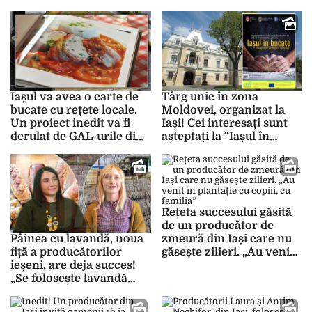
Australia, Statele Unite
ale Americii, Liban sau
Germania. O geantă
costă între 180 și 800 de
lei – FOTO
Iașul va avea o carte de
Târg unic în zona
bucate cu rețete locale.
Moldovei, organizat la
Un proiect inedit va fi
Iași! Cei interesați sunt
derulat de GAL-urile din
așteptați la “Iașul în
județ
bucate tradiționale,
ecologice, montane”, în
Parcul Expoziției
Rețeta succesului găsită
de un producător de
zmeură din Iași care nu
Pâinea cu lavandă, noua
găsește zilieri. „Au venit
fiță a producătorilor
în plantație cu copiii, cu
ieșeni, are deja succes!
familia”
„Se folosește lavandă
comestibilă”