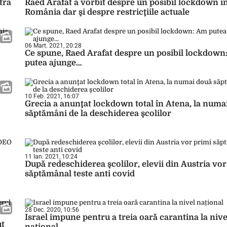
tra
Raed Arafat a vorbit despre un posibil lockdown î
România dar şi despre restricţiile actuale
06 Mart. 2021, 20:28
Ce spune, Raed Arafat despre un posibil lockdown
putea ajunge…
10 Feb. 2021, 16:07
Grecia a anunţat lockdown total în Atena, la numa
săptămâni de la deschiderea şcolilor
11 Ian. 2021, 10:24
După redeschiderea şcolilor, elevii din Austria vo
săptămânal teste anti covid
28 Dec. 2020, 10:56
Israel impune pentru a treia oară carantina la nive
ut