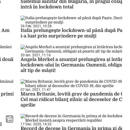
n
Sistemul sanitar din Bulgaria, în pragul colapsul
intră în lockdown total
26 Feb. 2021, 10:28
: Am
Italia prelungeşte lockdown-ul până după Paște.
i-a luat prin surprindere pe mulţi
20 Ian. 2021, 11:16
i două
Angela Merkel a anunțat prelungirea și întărire
lockdown-ului în Germania: Oamenii, obligați s
alt tip de măști!
07 Ian. 2021, 11:47
r primi
Marea Britanie, lovită grav de pandemia de COV
Cel mai ridicat bilanţ zilnic al deceselor de COV
aprilie
l
17 Dec. 2020, 14:32
Record de decese în Germania în prima zi de l