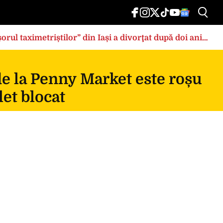
rul taximetriștilor” din Iași a divorţat după doi ani
de la Penny Market este roșu
et blocat