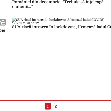
României din decembrie: ”Trebuie să înțeleagă
oamenii…”
12 Nov. 2020, 11:32
SUA riscă intrarea în lockdown: „Urmează iadul 
oie
1
2