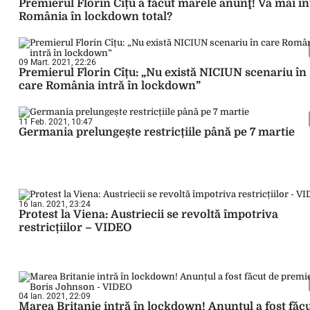
Premierul Florin Cîțu a făcut marele anunţ! Va mai in
România în lockdown total?
09 Mart. 2021, 22:26
Premierul Florin Cîțu: „Nu există NICIUN scenariu în
care România intră în lockdown”
11 Feb. 2021, 10:47
Germania prelungește restricțiile până pe 7 martie
16 Ian. 2021, 23:24
Protest la Viena: Austriecii se revoltă împotriva
restricțiilor – VIDEO
04 Ian. 2021, 22:09
Marea Britanie intră în lockdown! Anunțul a fost făc