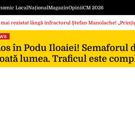
nomic Local
Național
Magazin
Opinii
CM 2026
mai rezistat lângă infractorul Ștefan Manolache! „Prințișo
ews
s în Podu Iloaiei! Semaforul 
oată lumea. Traficul este compl