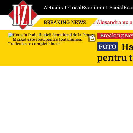
Actualitate
Local
Eveniment-Social
Eco
BREAKING NEWS
Nici Alexandra nu a 
de căsnicie
Breaking N
Hao
FOTO
pentru t