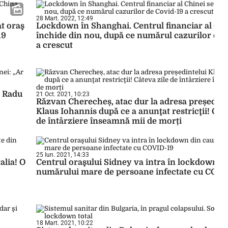
28 Mart. 2022, 12:49
t oraş
Lockdown în Shanghai. Centrul financiar al Chi
19
închide din nou, după ce numărul cazurilor de 
a crescut
. Radu
21 Oct. 2021, 10:23
Răzvan Cherecheș, atac dur la adresa președint
Klaus Iohannis după ce a anunţat restricţii! Cât
de întârziere înseamnă mii de morți
25 Iun. 2021, 14:33
alia! O
Centrul oraşului Sidney va intra în lockdown d
numărului mare de persoane infectate cu COVI
18 Mart. 2021, 10:22